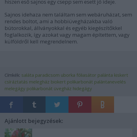
hiszen eső sajnos egy csepp sem esett jó ideje.
Sajnos idehaza nem találtam sem webáruházat, sem
rendes boltot, ami a hobbiüvegházakba való
bútorokkal, állványokkal és egyéb kiegészítőkkel
foglalkozik, így azokat vagy magam építettem, vagy
külföldről kell megrendelnem.
Címkék:
saláta
paradicsom
uborka
fóliasátor
palánta
kiskert
csíráztatás
melegház
biokert
polikarbonát
palántanevelés
melegágy
polikarbonát üvegház
hidegágy
Ajánlott bejegyzések: