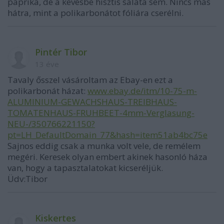
paprika, de a kevésbé hisztis saláta sem. Nincs más
hátra, mint a polikarbonátot fóliára cserélni.
Pintér Tibor
13 éve
Tavaly ősszel vásároltam az Ebay-en ezt a
polikarbonát házat:
www.ebay.de/itm/10-75-m-
ALUMINIUM-GEWACHSHAUS-TREIBHAUS-
TOMATENHAUS-FRUHBEET-4mm-Verglasung-
NEU-/350766221150?
pt=LH_DefaultDomain_77&hash=item51ab4bc75e
Sajnos eddig csak a munka volt vele, de remélem
megéri. Keresek olyan embert akinek hasonló háza
van, hogy a tapasztalatokat kicseréljük.
Üdv:Tibor
Kiskertes