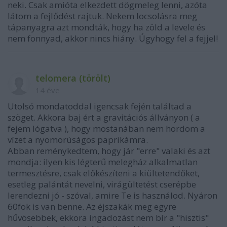
neki. Csak amióta elkezdett dögmeleg lenni, azóta
látom a fejlődést rajtuk. Nekem locsolásra meg
tápanyagra azt mondták, hogy ha zöld a levele és
nem fonnyad, akkor nincs hiány. Úgyhogy fel a fejjel!
telomera (törölt)
14 éve
Utolsó mondatoddal igencsak fején találtad a
szöget. Akkora baj ért a gravitációs állványon ( a
fejem lógatva ), hogy mostanában nem hordom a
vízet a nyomorúságos paprikámra.
Abban reménykedtem, hogy jár "erre" valaki és azt
mondja: ilyen kis légterű melegház alkalmatlan
termesztésre, csak előkészíteni a kiültetendőket,
esetleg palántát nevelni, virágültetést cserépbe
lerendezni jó - szóval, amire Te is használod. Nyáron
60fok is van benne. Az éjszakák meg egyre
hűvösebbek, ekkora ingadozást nem bír a "hisztis"