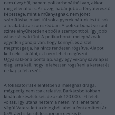
nem üvegből, hanem polikarbonátból van, akkor
még ellenálló is. Az üveg, habár jobb a fényáteresztő
képessége, mint a műanyagnak, nem jöhet
számításba, mivel túl sok a gyerek nálunk és túl sok
a focilabda a szomszédban. A polikarbonát viszont
szinte elnyűhetetlen ebből a szempontból, így jobb
választásnak tűnt. A polikarbonát melegháznak
egyetlen gondja van, hogy könnyű, és a szél
megmozgatja, ha nincs rendesen rögzítve. Alapot
kell neki csinálni, ezt nem lehet megúszni.
Ugyanakkor a pontalap, vagy egy vékony sávalap is
elég, arra kell, hogy le lehessen rögzíteni a keretet és
ne kapja fel a szél.
A fóliasátorral ellentétben a melegház drága,
mégpedig nem csak relatíve. Barkácsboltokban
kínálnak készleteket, de azok 120.000.- Ft felett
voltak, így utána néztem a neten, mit lehet tenni.
Végül Vatera lett a dologból, ahol a fent említett ár
65%-áért sikerült lecsapnom egy kis (5