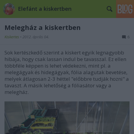
Elefánt a kiskertben
Melegház a kiskertben
Kiskertes
•
2012. április 04.
6
Sok kertészkedő szerint a kiskert egyik legnagyobb
hibája, hogy csak lassan indul be tavasszal. Ez ellen
többféle képpen is lehet védekezni, mint pl. a
melegágyak és hidegágyak, fólia alagutak bevetése,
melyek átlagosan 2-3 héttel "előbbre tudják hozni" a
tavaszt. A másik lehetőség a fóliasátor vagy a
melegház.