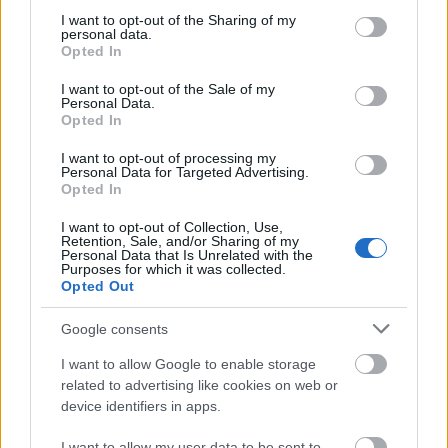
not limited to your visit or usage behaviour. You may click to
I want to opt-out of the Sharing of my
personal data.
grant or deny consent to Google and its third-party tags to
Opted In
use your data for below specified purposes in below Google
consent section.
I want to opt-out of the Sale of my
Szólj hozzá!
Personal Data.
Opted In
A hozzászóláshoz be kell lépned!
I want to opt-out of processing my
Personal Data for Targeted Advertising.
Opted In
I want to opt-out of Collection, Use,
Retention, Sale, and/or Sharing of my
Personal Data that Is Unrelated with the
Purposes for which it was collected.
Opted Out
Google consents
VAGY
I want to allow Google to enable storage
related to advertising like cookies on web or
device identifiers in apps.
I want to allow my user data to be sent to