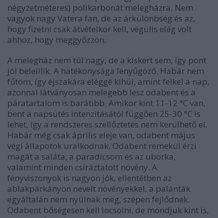
négyzetméteres) polikarbonát melegházra. Nem
vagyok nagy Vatera fan, de az árkülönbség és az,
hogy fizetni csak átvételkor kell, végülis elég volt
ahhoz, hogy meggyőzzön.
A melegház nem túl nagy, de a kiskert sem, így pont
jól beleillik. A hatékonysága lenyűgöző. Habár nem
fűtöm, így éjszakára eléggé kihül, amint felkel a nap,
azonnal látványosan melegebb lesz odabent és a
páratartalom is barátibb. Amikor kint 11-12 °C van,
bent a napsütés intenzitásától függően 25-30 °C is
lehet, így a rendszeres szellőztetés nem kerülhető el.
Habár még csak április eleje van, odabent május
végi állapotok uralkodnak. Odabent remekül érzi
magát a saláta, a paradicsom és az uborka,
valamint minden csíráztatott növény. A
fényviszonyok is nagyon jók, ellentétben az
ablakpárkányon nevelt növényekkel, a palánták
egyáltalán nem nyúlnak meg, szépen fejlődnek.
Odabent bőségesen kell locsolni, de mondjuk kint is,