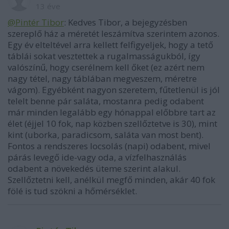
13 éve
@Pintér Tibor
: Kedves Tibor, a bejegyzésben
szereplő ház a méretét leszámítva szerintem azonos.
Egy év elteltével arra kellett felfigyeljek, hogy a tető
táblái sokat vesztettek a rugalmasságukból, így
valószínű, hogy cserélnem kell őket (ez azért nem
nagy tétel, nagy táblában megveszem, méretre
vágom). Egyébként nagyon szeretem, fűtetlenül is jól
telelt benne pár saláta, mostanra pedig odabent
már minden legalább egy hónappal előbbre tart az
élet (éjjel 10 fok, nap közben szellőztetve is 30), mint
kint (uborka, paradicsom, saláta van most bent).
Fontos a rendszeres locsolás (napi) odabent, mivel
párás levegő ide-vagy oda, a vízfelhasználás
odabent a növekedés üteme szerint alakul.
Szellőztetni kell, anélkül megfő minden, akár 40 fok
fölé is tud szökni a hőmérséklet.