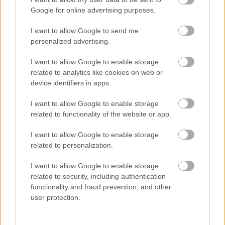
Google for online advertising purposes.
telomera (törölt)
14 éve
I want to allow Google to send me
personalized advertising.
Üdv, Kiskertes!
I want to allow Google to enable storage
De jó, hogy idetaláltam, legalább jól kidühöngöm
related to analytics like cookies on web or
magamat. Nekem is csak kis kertem van
device identifiers in apps.
polikarbonáttal fedett melegházzal, ami 5m X 2,7m
körüli. 13 éve van meg, 350.000-nél is többért
I want to allow Google to enable storage
beszerezve, rengeteg mérgelődés árán fölállítva.
related to functionality of the website or app.
Azóta nincs paprikám(leginkább azt akartam
termeszteni), de újabban az áttelelő salátából sem
I want to allow Google to enable storage
lesz semmi. Ahogy melegebbre fordul az idő, leáll a
related to personalization.
paprika növekedése a hatalmas ajtó, a két
szellőzőablak, a tavaly általam kivágott újabb két
I want to allow Google to enable storage
nyílás, árnyékoló háló ellenére. Két hónapja leállt a
related to security, including authentication
fejlődés(éppen csak elindult)azóta csak van. A
functionality and fraud prevention, and other
user protection.
legrosszabbakat kivittem a szabadba, ott elkezdtek
hajtani. Mi régen paprikát szoktunk eladni, és akkor
jönnek a szomszédjaim, hogy kevés a tápanyag(én