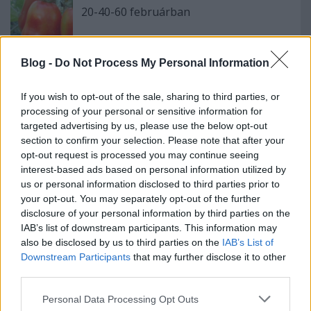
20-40-60 februárban
Blog -
Do Not Process My Personal Information
5 + 1 tipp madáretetéshez a kiskertben
If you wish to opt-out of the sale, sharing to third parties, or
processing of your personal or sensitive information for
targeted advertising by us, please use the below opt-out
section to confirm your selection. Please note that after your
opt-out request is processed you may continue seeing
Cima di rapa, avagy ezmiez a kiskertben
interest-based ads based on personal information utilized by
us or personal information disclosed to third parties prior to
your opt-out. You may separately opt-out of the further
disclosure of your personal information by third parties on the
IAB’s list of downstream participants. This information may
Oktoberfest a kiskertben
also be disclosed by us to third parties on the
IAB’s List of
Downstream Participants
that may further disclose it to other
third parties.
Please note that this website/app uses one or more Google
Personal Data Processing Opt Outs
Komposztálás a kiskertben
services and may gather and store information including but