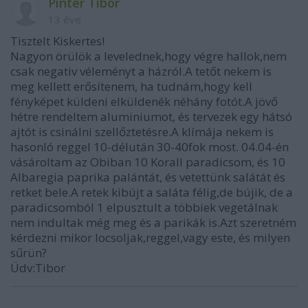
Pintér Tibor
13 éve
Tisztelt Kiskertes!
Nagyon örülök a levelednek,hogy végre hallok,nem
csak negativ véleményt a házról.A tetőt nekem is
meg kellett erősítenem, ha tudnám,hogy kell
fényképet küldeni elküldenék néhány fotót.A jövő
hétre rendeltem aluminiumot, és tervezek egy hátsó
ajtót is csinálni szellőztetésre.A klímája nekem is
hasonló reggel 10-délután 30-40fok most. 04.04-én
vásároltam az Obiban 10 Korall paradicsom, és 10
Albaregia paprika palántát, és vetettünk salátát és
retket bele.A retek kibújt a saláta félig,de bújik, de a
paradicsomból 1 elpusztult a többiek vegetálnak
nem indultak még meg és a parikák is.Azt szeretném
kérdezni mikor locsoljak,reggel,vagy este, és milyen
sűrün?
Üdv:Tibor