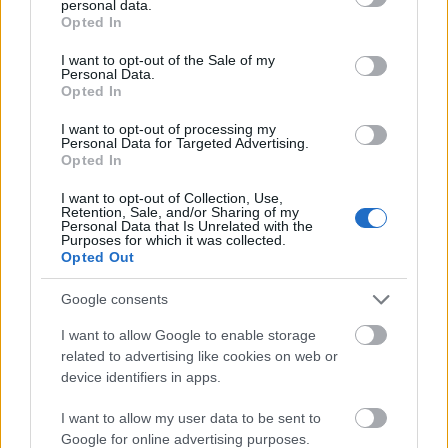
personal data.
vízben feloldott magas nitrogéntartalmú szerves
grant or deny consent to Google and its third-party tags to
Opted In
use your data for below specified purposes in below Google
vagy műtrágyával lelocsoljuk, de ez el is maradhat,
consent section.
illetve ez egyéni ízlés kérdése.
I want to opt-out of the Sale of my
Personal Data.
Opted In
3. Két hét múlva vegyük le a fóliát, forgassuk át, ha
nem lenne nedves, vizezzük ismét be (vagy csináljuk
I want to opt-out of processing my
az egészet eső előtt), majd újra két hét fólia alatt.
Personal Data for Targeted Advertising.
Opted In
4. Egy hónap múlva a nagy kupac már alig
I want to opt-out of Collection, Use,
emlékeztet önmagára, leginkább az egész egy kétes
Retention, Sale, and/or Sharing of my
Personal Data that Is Unrelated with the
állagú, feketés-barnás anyag lesz, amiben még azért
Purposes for which it was collected.
kivehető, hogy valaha levél volt. Ezt most vagy így
Opted Out
hagyjuk tavaszig, vagy már most szépen beássuk a
talajba, és készen is vagyunk.
Google consents
I want to allow Google to enable storage
Alternatív megoldás, főleg, ha kevés a hely, hogy a
related to advertising like cookies on web or
leveleket egy nagy (mondjuk 220 literes) hordóba
device identifiers in apps.
összeszedjük és felöntjük vízzel, lefedjük egy fekete
fedővel és napos helyre tesszük (a feldelet nem
I want to allow my user data to be sent to
csukjuk rá hermetikusan, mert gázok
Google for online advertising purposes.