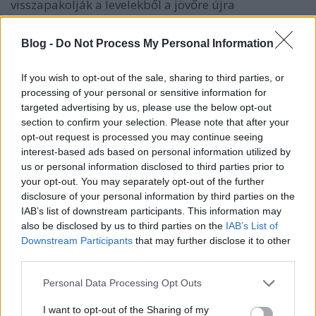
visszapakolják a levelekből a jövőre újra
felhasználható anyagokat és csak a maradék hullik
le.
Blog -
Do Not Process My Personal Information
A megoldás - szerintem - a levelek szakszerű
If you wish to opt-out of the sale, sharing to third parties, or
lerohasztása, vagy ahogyan az angolok hívják, leaf-
processing of your personal or sensitive information for
mould készítése. A készítése pedig nem is olyan
targeted advertising by us, please use the below opt-out
komplikált és kiskerti viszonylatban "igen gyorsan"
section to confirm your selection. Please note that after your
(értsd ezalatt kb. 1 hónap) kész van. Ezt utána a
opt-out request is processed you may continue seeing
talajba ássuk, ami javítja a talaj szerkezetét és
interest-based ads based on personal information utilized by
némileg táplálja is (bár ha csak ezzel tápláljuk, az
us or personal information disclosed to third parties prior to
kevés lehet).
your opt-out. You may separately opt-out of the further
disclosure of your personal information by third parties on the
1. Gyűjtsük össze a lehullott leveleket a fák és bokrok
IAB’s list of downstream participants. This information may
alól és egy szélvédett helyen egy inkább széles, mint
also be disclosed by us to third parties on the
IAB’s List of
magas kupacba húzzuk össze. Ha van aprítógépünk,
Downstream Participants
that may further disclose it to other
küldjük át rajta a leveleket (kb. 5 perc).
third parties.
2. Ha jön az eső, akkor hagyjuk elázni, ha nem jön,
Please note that this website/app uses one or more Google
Personal Data Processing Opt Outs
bőven locsoljuk le vízzel. Ha jól elázott, takarjuk le
services and may gather and store information including but
fekete fóliával. Gyorsítja a lebomlást, ha ilyenkor
not limited to your visit or usage behaviour. You may click to
I want to opt-out of the Sharing of my