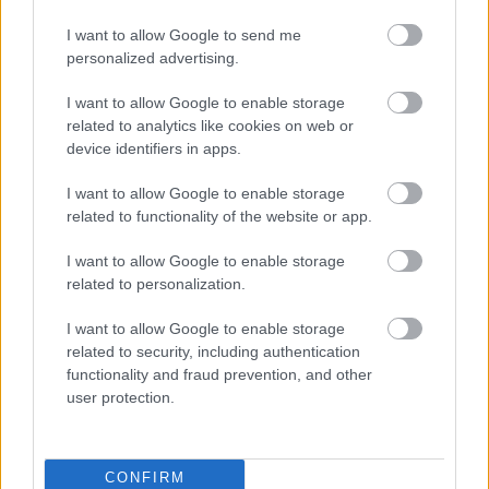
keletkeznek), majd egy hónap múlva a szétmállott
dolgokat ráhordjuk az ágyásra és bedolgozzuk. Ha
I want to allow Google to send me
van kedvünk pancsolni (novemberben csak
personalized advertising.
keveseknek szokott), akkor a hordóból a levet
átfejtjük egy másikba, azt tavasszal létrágyaként
I want to allow Google to enable storage
locsoljuk ki, és csak a visszamaradó szétmállott
related to analytics like cookies on web or
dolgokat ássuk be.
device identifiers in apps.
Ha van diófánk, annak a levelét külön kezeljük. A
I want to allow Google to enable storage
diófa levele is hasznosítható, de némi körültekintést
related to functionality of the website or app.
igényel, mivel a benne lévő juglone árthat a többi
növénynek (gátolja az anyagcseréjüket és így azok
I want to allow Google to enable storage
nem fejlődnek rendesen). A normál diófa (Juglans
related to personalization.
Regia) levelében kevés ilyen anyag van, de pl. a
I want to allow Google to enable storage
nálunk leginkább dísznek használt fekete dió
related to security, including authentication
(Juglans Nigra) levelében nagyon sok. Ezért a diófa
functionality and fraud prevention, and other
leveleiből külön halomban készítsünk ilyen anyagot
user protection.
és azt vagy a diófa alá ássuk vissza, vagy olyan
ágyásba ássuk be, ahol íriszeket, nárciszokat, vagy
hagymát illetve fehérrépát akarunk termeszteni,
ezek a növények ugyanis toleránsak erre az anyagra.
CONFIRM