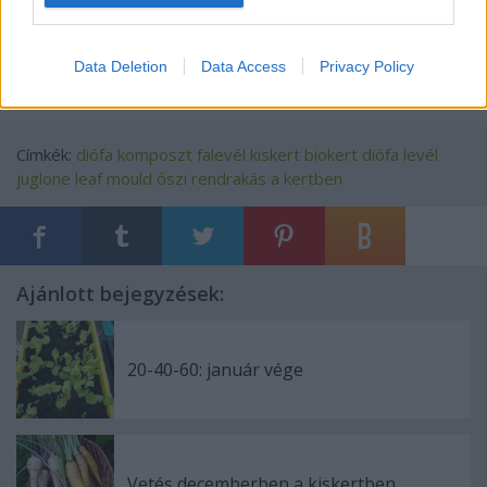
Data Deletion
Data Access
Privacy Policy
Címkék:
diófa
komposzt
falevél
kiskert
biokert
diófa levél
juglone
leaf mould
őszi rendrakás a kertben
Ajánlott bejegyzések:
20-40-60: január vége
Vetés decemberben a kiskertben