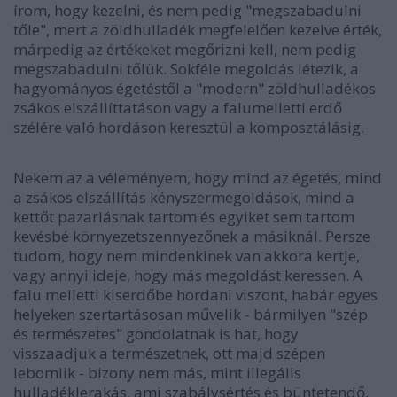
írom, hogy kezelni, és nem pedig "megszabadulni
tőle", mert a zöldhulladék megfelelően kezelve érték,
márpedig az értékeket megőrizni kell, nem pedig
megszabadulni tőlük. Sokféle megoldás létezik, a
hagyományos égetéstől a "modern" zöldhulladékos
zsákos elszállíttatáson vagy a falumelletti erdő
szélére való hordáson keresztül a komposztálásig.
Nekem az a véleményem, hogy mind az égetés, mind
a zsákos elszállítás kényszermegoldások, mind a
kettőt pazarlásnak tartom és egyiket sem tartom
kevésbé környezetszennyezőnek a másiknál. Persze
tudom, hogy nem mindenkinek van akkora kertje,
vagy annyi ideje, hogy más megoldást keressen. A
falu melletti kiserdőbe hordani viszont, habár egyes
helyeken szertartásosan művelik - bármilyen "szép
és természetes" gondolatnak is hat, hogy
visszaadjuk a természetnek, ott majd szépen
lebomlik - bizony nem más, mint illegális
hulladéklerakás, ami szabálysértés és büntetendő,