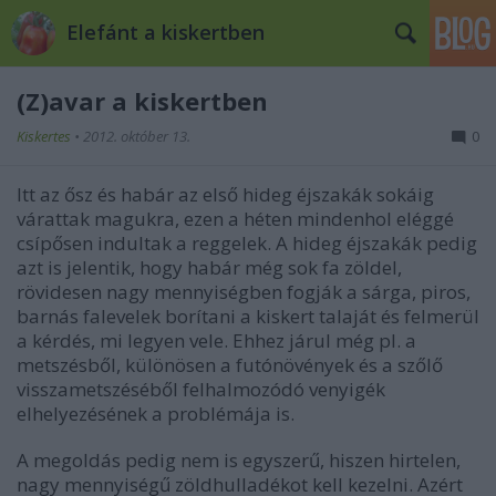
Elefánt a kiskertben
(Z)avar a kiskertben
Kiskertes
•
2012. október 13.
0
Itt az ősz és habár az első hideg éjszakák sokáig
várattak magukra, ezen a héten mindenhol eléggé
csípősen indultak a reggelek. A hideg éjszakák pedig
azt is jelentik, hogy habár még sok fa zöldel,
rövidesen nagy mennyiségben fogják a sárga, piros,
barnás falevelek borítani a kiskert talaját és felmerül
a kérdés, mi legyen vele. Ehhez járul még pl. a
metszésből, különösen a futónövények és a szőlő
visszametszéséből felhalmozódó venyigék
elhelyezésének a problémája is.
A megoldás pedig nem is egyszerű, hiszen hirtelen,
nagy mennyiségű zöldhulladékot kell kezelni. Azért