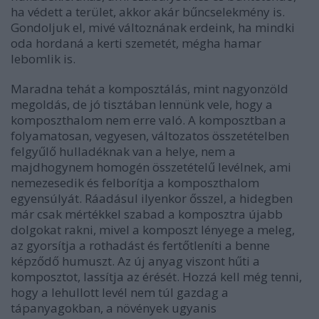
ha védett a terület, akkor akár bűncselekmény is.
Gondoljuk el, mivé változnának erdeink, ha mindki
oda hordaná a kerti szemetét, mégha hamar
lebomlik is.
Maradna tehát a komposztálás, mint nagyonzöld
megoldás, de jó tisztában lennünk vele, hogy a
komposzthalom nem erre való. A komposztban a
folyamatosan, vegyesen, változatos összetételben
felgyűlő hulladéknak van a helye, nem a
majdhogynem homogén összetételű levélnek, ami
nemezesedik és felborítja a komposzthalom
egyensúlyát. Ráadásul ilyenkor ősszel, a hidegben
már csak mértékkel szabad a komposztra újabb
dolgokat rakni, mivel a komposzt lényege a meleg,
az gyorsítja a rothadást és fertőtleníti a benne
képződő humuszt. Az új anyag viszont hűti a
komposztot, lassítja az érését. Hozzá kell még tenni,
hogy a lehullott levél nem túl gazdag a
tápanyagokban, a növények ugyanis