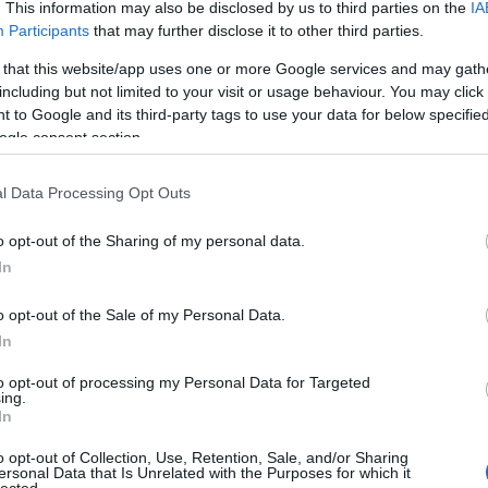
komposztálás
(
1
)
k
. This information may also be disclosed by us to third parties on the
IA
(
1
)
komposzt kezel
könyvek hobbikert
Participants
that may further disclose it to other third parties.
koppintás
(
1
)
korai
(
1
)
körte
(
1
)
köszm
 that this website/app uses one or more Google services and may gath
krókusz
(
1
)
krumpli
kiskertben
(
1
)
krump
including but not limited to your visit or usage behaviour. You may click 
termesztése
(
1
)
kü
paradicsomok
(
1
)
l
 to Google and its third-party tags to use your data for below specifi
mould
(
1
)
lelkes laj
permetezés
(
2
)
lev
ogle consent section.
levéltetvek elleni sz
(
1
)
madár
(
1
)
madar
(
1
)
madarak haszn
kiskertben
(
1
)
madá
l Data Processing Opt Outs
madáretető
(
1
)
mad
mag
(
6
)
magaságy
magaságyás
(
1
)
ma
magrendelés
(
1
)
má
o opt-out of the Sharing of my personal data.
(
1
)
málna
(
1
)
mandu
mángold
(
6
)
márciu
In
második ültetés
(
1
)
virágzás
(
1
)
másod
matador spenót
(
1
)
o opt-out of the Sale of my Personal Data.
medvehagyma
(
2
)
medvehagyma a ke
In
meggy
(
1
)
méhcsal
méhlegelő
(
1
)
mele
melegház
(
1
)
meravi
to opt-out of processing my Personal Data for Targeted
inverno
(
1
)
metszőo
mezőgazda kiadó
(
ing.
(
1
)
mibuna
(
1
)
mira
In
mirobalán
(
1
)
mizun
mehet a komposztb
fothergills
(
2
)
münch
o opt-out of Collection, Use, Retention, Sale, and/or Sharing
(
1
)
muroklégy
(
1
)
m
ersonal Data that Is Unrelated with the Purposes for which it
provance
(
1
)
nádke
nizzai cukkíni
(
2
)
o
lected.