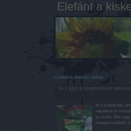
Elefánt a kisk
Címkék
»
áttelelő_saláta
5+1 tipp a szeptemberi vetésre
Itt a szeptember, am
nappalival és hosszú
az ember, állat vag
hónapja kezdődött r