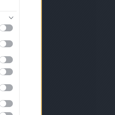
gánó
(
1
)
óriás
velése
(
1
)
zi
 rendrakás a
ldségek
(
1
)
öt
)
padlizsán
oi
(
1
)
palánta
palántázás
ika nevelése
)
paradicsom
dicsom
csom palánta
ántázása
(
1
)
mák
(
1
)
1
)
tozása
(
1
)
ztése
(
1
)
e
(
2
)
parador
i reggeli
(
1
)
zternák
selyem
(
1
)
magról
(
1
)
petúnia
1
)
piacenzai
rgarépa
(
1
)
(
1
)
ikarbonát
1
)
tamin
(
1
)
y
(
1
)
bara lekvár
és
(
1
)
)
rebarbara
rai
(
1
)
remo
épa
(
2
)
ermesztése