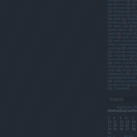
paradicsom
(
1
)
toj
paradicsom
(
1
)
tojá
paradicsom
(
1
)
tök
(
1
)
törökparadicso
paradicsom
(
1
)
trá
(
1
)
túlélő
(
1
)
uborka
mentával
(
1
)
új zél
(
1
)
ültetés
(
1
)
ülteté
tapasztalatok
(
1
)
ü
vajfej
(
1
)
vénrigó
(
1
vetés
(
1
)
vetés aug
(
1
)
vetés decembe
vetés szeptemberb
vetőmag
(
2
)
vetőmag
(
1
)
vetőmag webár
(
1
)
virág
(
1
)
virágzó
vitaminbomba
(
1
)
v
(
1
)
vörös szamuráj
webáruház
(
1
)
whit
zeller
(
2
)
zki
(
1
)
zöl
zöldpaprika
(
1
)
zöl
zöldségtermesztők
(
1
)
zöldség vetőma
paradicsom
(
1
)
zsö
(
1
)
Címkefelhő
Naptár
augusztus 20
Hét
Ked
Sze
Csü
Pé
3
4
5
6
7
10
11
12
13
14
17
18
19
20
21
24
25
26
27
28
31
<<
<
Archív