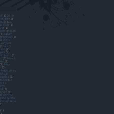
13
(
1
)
20 40
ermőföld
(
1
)
ágyás
(
1
)
s télen
(
1
)
ovat
(
1
)
llium ursinum
(
1
)
almafa
dzalekvár
(
1
)
amerikai
l könyvek
(
1
)
áprily
ásó
(
2
)
giant
(
2
)
lelő borsó
(
1
)
ab
(
1
)
barack
kíni
(
1
)
(
1
)
bíbor
(
63
)
)
black prince
lekvár
szedése
(
1
)
coletti
(
1
)
nya a
onya
kla
(
4
)
önyvek
(
1
)
termesztése
cime di rapa
omsárga répa
1
)
(
1
)
1
)