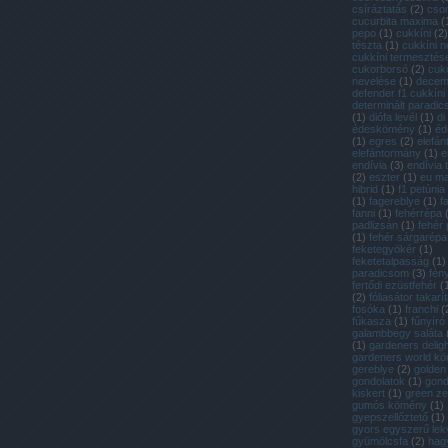
csíráztatás
(
2
)
cso
cucurbita maxima
(
pepo
(
1
)
cukkíni
(
2
)
tészta
(
1
)
cukkíni n
cukkíni termesztés
cukorborsó
(
2
)
cuk
nevelése
(
1
)
decem
defender f1 cukkíni
determinált paradi
(
1
)
diófa levél
(
1
)
di
édeskömény
(
1
)
éd
(
1
)
egres
(
2
)
elefán
elefántormány
(
1
)
e
endívia
(
3
)
endívia
(
2
)
eszter
(
1
)
eu m
hibrid
(
1
)
f1 petúnia
(
1
)
fagereblye
(
1
)
f
fanni
(
1
)
fehérrépa
padlizsán
(
1
)
fehér
(
1
)
fehér sárgarépa
feketegyökér
(
1
)
feketetalpasság
(
1
)
paradicsom
(
3
)
fén
fertődi ezüstfehér
(
(
2
)
fóliasátor takarí
fosóka
(
1
)
franchi
(
fűkasza
(
1
)
fűnyíró
galambbegy saláta
(
1
)
gardeners deligh
gardeners world k
gereblye
(
2
)
golden
gondolatok
(
1
)
gon
kiskert
(
1
)
green ze
gumós kömény
(
1
)
gyepszellőztető
(
1
)
gyors egyszerű lek
gyümölcsfa
(
2
)
hag