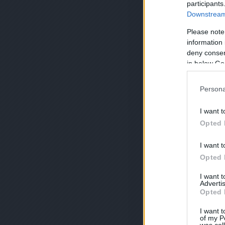
participants
Downstream 
Please note
information 
deny consent
in below Go
Persona
I want t
Opted 
I want t
Opted 
I want 
Advertis
Opted 
I want t
of my P
was col