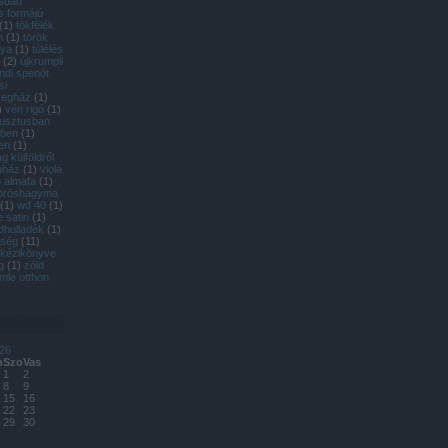
ásdad
s formájú
(
1
)
tökfélék
m
(
1
)
török
gya
(
1
)
túlélés
(
2
)
újkrumpli
andi spenót
si
vegház
(
1
)
)
vén rigó
(
1
)
usztusban
rben
(
1
)
en
(
1
)
 külföldről
uház
(
1
)
viola
 almafa
(
1
)
öröshagyma
(
1
)
wd 40
(
1
)
e satin
(
1
)
dhulladék
(
1
)
dség
(
11
)
 kézikönyve
g
(
1
)
zöld
mle otthon
26
n
Szo
Vas
1
2
8
9
15
16
22
23
29
30