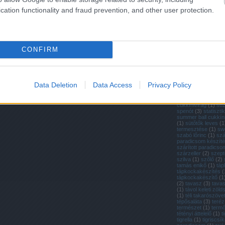
(
1
)
retek
(
4
)
retek 
retek termesztése
(
cation functionality and fraud prevention, and other user protection.
ültetése
(
1
)
rewena
dowding
(
1
)
ritka m
paradicsom
(
1
)
rit
(
37
)
ritka zöldségfé
a paradicsom
(
1
)
ró
(
2
)
rovatok
(
3
)
ruta
CONFIRM
saláta
(
10
)
saláták 
salátamag
(
1
)
salát
(
2
)
san marzano
(
2
(
6
)
sárgarépa vich
sárga cukkíni
(
1
)
sá
paradicsom
(
1
)
sár
Data Deletion
Data Access
Privacy Policy
paradicsom
(
3
)
sar
seeds of italy
(
1
)
so
sonkatök
(
1
)
sörtés
cukkínivirág
(
1
)
só
spenót
(
3
)
statiszti
summer ball cukkín
(
1
)
sütőtők leves
(
1
termesztése
(
1
)
sw
szabó lőrinc
(
1
)
szá
paradicsom készít
szárított paradicso
szárzeller
(
2
)
szep
szilva
(
1
)
szőlő
(
2
)
tamás enikő
(
1
)
táp
tápkockakészítés
(
tápkockakészítő
(
1
(
2
)
tavasz
(
3
)
tava
(
1
)
távol keleti zöl
(
1
)
téli takarószöve
tépősaláta
(
3
)
teréz
természet
(
1
)
termő
tétényi áttelelő
(
1
)
t
tigrella
(
1
)
tigriscsí