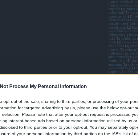
hagyományőrző nö
hagyományőrző pa
hajtatás
(
1
)
hamis c
cukkíniből
(
1
)
hasz
szerszámok
(
1
)
hát
házikerti kézikönyv
paradicsom
(
1
)
hibr
paradicsom
(
1
)
hid
(
2
)
hobbikertész k
hóhelyzet
(
1
)
hólap
hold
(
1
)
holdhónap
retek
(
1
)
hó alá vet
kiskertben
(
1
)
hó é
húsvét
(
1
)
iceberg
(
háttérkép
(
1
)
jack be
japán zöldség
(
1
)
j
doubs répa
(
1
)
jég
jégsaláta
(
1
)
juglon
(
2
)
kacorkés
(
1
)
kal
paprika
(
1
)
kánikula
kapálás
(
1
)
káposza
káposztafélék
(
2
)
k
karbantartás
(
1
)
kar
Not Process My Personal Information
karotta
(
1
)
kenyérs
kenyér házilag
(
1
)
k
(
1
)
kert
(
1
)
kertápo
kertimag réde
(
1
)
k
to opt-out of the sale, sharing to third parties, or processing of your per
petúnia
(
1
)
kerti nö
védelme a fagytól
(
formation for targeted advertising by us, please use the below opt-out s
szerszámok
(
1
)
ker
(
1
)
kétütemű motor
r selection. Please note that after your opt-out request is processed y
zöldség
(
1
)
kísérlet
(
19
)
kiskerti üveghá
eing interest-based ads based on personal information utilized by us or
(
1
)
kiskert blog
(
1
)
disclosed to third parties prior to your opt-out. You may separately opt-
(
1
)
kisméretű sütőt
koktélparadicsom
(
losure of your personal information by third parties on the IAB’s list of
(
1
)
komment
(
1
)
ko