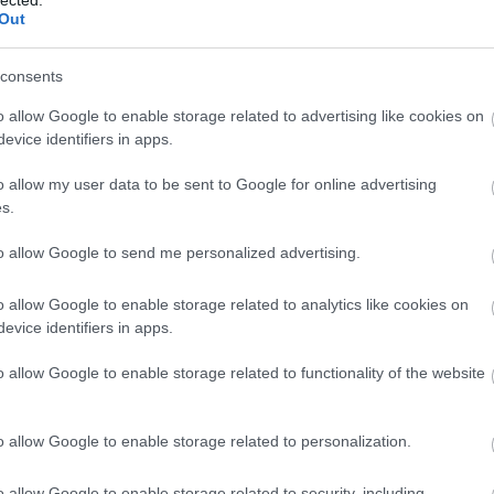
(
1
)
öntözés
(
1
)
ore
Out
tök
(
1
)
óriás tök ne
őszi munkák
(
1
)
ős
munkálatok
(
1
)
őszi
kertben
(
1
)
őszi zö
consents
tipp
(
1
)
padlizsán
(
4
nevelése
(
1
)
pak ch
(
5
)
palántaföld
(
1
)
o allow Google to enable storage related to advertising like cookies on
palántanevelés
(
2
)
(
1
)
paprika
(
7
)
papr
evice identifiers in apps.
(
1
)
paradicsom
(
17
betegségei
(
1
)
para
nevelése
(
7
)
paradi
o allow my user data to be sent to Google for online advertising
(
1
)
paradicsom pal
paradicsom problé
s.
paradicsom reped
(
paradicsom tápolda
paradicsom termes
paradicsom ültetés
to allow Google to send me personalized advertising.
f1 cukkíni
(
2
)
párizs
paszternák
(
5
)
pas
receptek
(
1
)
petrez
petúnia
(
2
)
petúnia 
o allow Google to enable storage related to analytics like cookies on
petúnia nevelés
(
1
)
evice identifiers in apps.
ültetés
(
1
)
pe tsai
(
cukkíni
(
1
)
piros sá
plants of distinction
polikarbonát
(
1
)
pol
o allow Google to enable storage related to functionality of the website
üvegház
(
1
)
póré
(
póréhagyma
(
1
)
pri
provanszi muskotál
rebarbara
(
3
)
rebar
(
1
)
rebarbara nevel
o allow Google to enable storage related to personalization.
rebarbara recept
(
1
ültetés
(
1
)
red samu
(
1
)
remo alma
(
1
)
r
répalégy
(
1
)
répa t
o allow Google to enable storage related to security, including