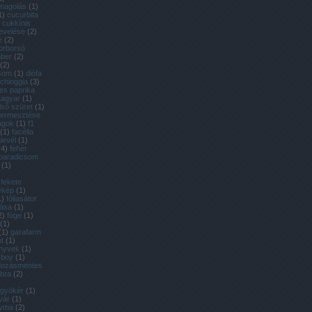
magolás
(
1
)
1
)
cucurbita
cukkínis
evelése
(
2
)
e
(
2
)
orborsó
ber
(
2
)
(
2
)
csom
(
1
)
diófa
 chioggia
(
3
)
es paprika
tagyar
(
1
)
lső szüret
(
1
)
 termesztése
agok
(
1
)
f1
(
1
)
facélia
alevél
(
1
)
(
4
)
fehér
 paradicsom
(
1
)
fekete
ykép
(
1
)
1
)
fóliasátor
tása
(
1
)
2
)
füge
(
1
)
(
1
)
(
1
)
garafarm
t
(
1
)
önyvek
(
1
)
 boy
(
1
)
dozásmentes
bra
(
2
)
gyökér
(
1
)
vár
(
1
)
yma
(
2
)