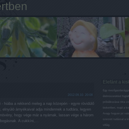
ertben
Elefánt a kis
Egy mezőgazdaságga
2012.09.10. 20:08
élelmiszerekkel fogla
próbálkozásai ritka z
i - hiába a rekkenő meleg a nap közepén - egyre rövidülő
biokertben, majd a k
, elnyúló árnyékaival adja mindennek a tudtára, legyen
Avagy hogyan jut val
y növény, hogy vége már a nyárnak, lassan vége a három
szerzett tudással a ki
obogásnak. A cukkíni,…
villáig.