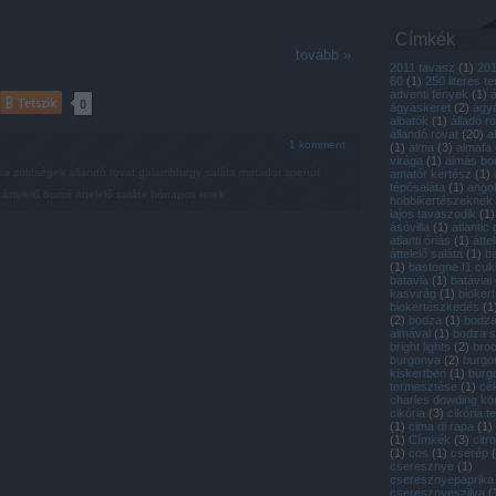
Címkék
tovább »
2011 tavasz
(
1
)
20
60
(
1
)
250 literes t
adventi fények
(
1
)
Tetszik
0
ágyáskeret
(
2
)
ágyá
albatök
(
1
)
álladó r
állandó rovat
(
20
)
a
1
komment
(
1
)
alma
(
3
)
almafa
virága
(
1
)
almás bo
tka zöldségek
állandó rovat
galambbegy saláta
matador spenót
amatőr kertész
(
1
)
tépősaláta
(
1
)
ango
áttelelő borsó
áttelelő saláta
hónapos retek
hobbikertészeknek
lajos tavaszodik
(
1
)
ásóvilla
(
1
)
atlantic 
atlanti óriás
(
1
)
átte
áttelelő saláta
(
1
)
b
(
1
)
bastogne f1 cuk
batavia
(
1
)
batáviai
kasvirág
(
1
)
biokert
biokertészkedés
(
1
(
2
)
bodza
(
1
)
bodza
almával
(
1
)
bodza 
bright lights
(
2
)
broc
burgonya
(
2
)
burgo
kiskertben
(
1
)
burg
termesztése
(
1
)
cé
charles dowding k
cikória
(
3
)
cikória 
(
1
)
cima di rapa
(
1
)
(
1
)
Címkék
(
3
)
citr
(
1
)
cos
(
1
)
cserép
(
cseresznye
(
1
)
cseresznyepaprika
cseresznyeszilva
(