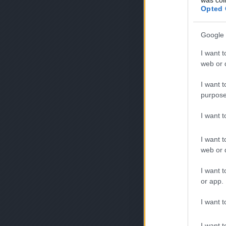
Opted 
Google 
I want t
web or d
I want t
purpose
I want 
I want t
web or d
I want t
or app.
I want t
I want t