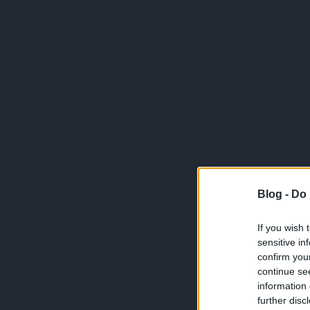
Blog -
Do 
If you wish 
sensitive in
confirm you
continue se
information 
further disc