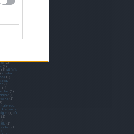
nevelése
(
1
)
1
)
retek
(
1
)
richard
agok
(
2
)
ritka
ka zöldségek
lék
(
1
)
rohad
mai saláta
baga
(
2
)
nevelése
(
1
)
a nevelése
)
sárgarépa
y módra
(
1
)
rga körte
ga
kantyúka
(
1
)
mers
(
2
)
ztában sült
zás
(
1
)
ka
(
1
)
i
(
1
)
sütőtők
)
sütőtök
ede
(
1
)
ratott
ése
(
1
)
m
(
1
)
tember
(
1
)
szüret
(
1
)
kocka
(
1
)
1
)
)
tarlórépa
szköszöntő
dségek
(
1
)
tél
t
(
1
)
(
1
)
föld
(
1
)
iger tom
(
1
)
kos