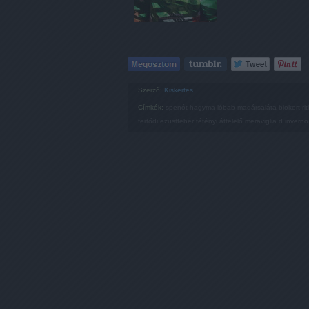
Szerző:
Kiskertes
Címkék:
spenót
hagyma
lóbab
madársaláta
biokert
ri
fertődi ezüstfehér
tétényi áttelelő
meraviglia d inverno