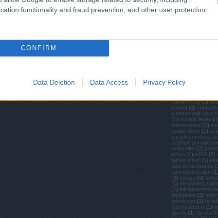
(
1
)
retek
(
4
)
retek 
retek termesztése
(
cation functionality and fraud prevention, and other user protection.
ültetése
(
1
)
rewena
dowding
(
1
)
ritka m
paradicsom
(
1
)
rit
(
37
)
ritka zöldségfé
a paradicsom
(
1
)
ró
(
2
)
rovatok
(
3
)
ruta
CONFIRM
saláta
(
10
)
saláták 
salátamag
(
1
)
salát
(
2
)
san marzano
(
2
(
6
)
sárgarépa vich
sárga cukkíni
(
1
)
sá
paradicsom
(
1
)
sár
Data Deletion
Data Access
Privacy Policy
paradicsom
(
3
)
sar
seeds of italy
(
1
)
so
sonkatök
(
1
)
sörtés
cukkínivirág
(
1
)
só
spenót
(
3
)
statiszti
summer ball cukkín
(
1
)
sütőtők leves
(
1
termesztése
(
1
)
sw
szabó lőrinc
(
1
)
szá
paradicsom készít
szárított paradicso
szárzeller
(
2
)
szep
szilva
(
1
)
szőlő
(
2
)
tamás enikő
(
1
)
táp
tápkockakészítés
(
tápkockakészítő
(
1
(
2
)
tavasz
(
3
)
tava
(
1
)
távol keleti zöl
(
1
)
téli takarószöve
tépősaláta
(
3
)
teréz
természet
(
1
)
termő
tétényi áttelelő
(
1
)
t
tigrella
(
1
)
tigriscsí