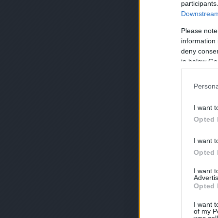
participants
Downstream 
Please note
information 
deny consent
in below Go
Persona
I want t
Opted 
I want t
Opted 
I want 
Advertis
Opted 
I want t
of my P
was col