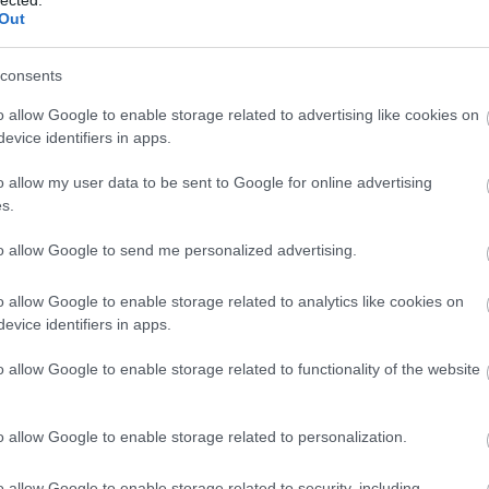
(
1
)
öntözés
(
1
)
ore
Out
tök
(
1
)
óriás tök ne
őszi munkák
(
1
)
ős
munkálatok
(
1
)
őszi
kertben
(
1
)
őszi zö
consents
tipp
(
1
)
padlizsán
(
4
nevelése
(
1
)
pak ch
(
5
)
palántaföld
(
1
)
o allow Google to enable storage related to advertising like cookies on
palántanevelés
(
2
)
(
1
)
paprika
(
7
)
papr
evice identifiers in apps.
(
1
)
paradicsom
(
17
betegségei
(
1
)
para
nevelése
(
7
)
paradi
o allow my user data to be sent to Google for online advertising
(
1
)
paradicsom pal
paradicsom problé
s.
paradicsom reped
(
paradicsom tápolda
paradicsom termes
paradicsom ültetés
to allow Google to send me personalized advertising.
f1 cukkíni
(
2
)
párizs
paszternák
(
5
)
pas
receptek
(
1
)
petrez
petúnia
(
2
)
petúnia 
o allow Google to enable storage related to analytics like cookies on
petúnia nevelés
(
1
)
evice identifiers in apps.
ültetés
(
1
)
pe tsai
(
cukkíni
(
1
)
piros sá
plants of distinction
polikarbonát
(
1
)
pol
o allow Google to enable storage related to functionality of the website
üvegház
(
1
)
póré
(
póréhagyma
(
1
)
pri
provanszi muskotál
rebarbara
(
3
)
rebar
(
1
)
rebarbara nevel
o allow Google to enable storage related to personalization.
rebarbara recept
(
1
ültetés
(
1
)
red samu
(
1
)
remo alma
(
1
)
r
répalégy
(
1
)
répa t
o allow Google to enable storage related to security, including