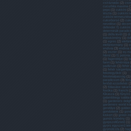
csíráztatás
(
2
)
cso
cucurbita maxima
(
pepo
(
1
)
cukkíni
(
2
)
tészta
(
1
)
cukkíni n
cukkíni termesztés
cukorborsó
(
2
)
cuk
nevelése
(
1
)
decem
defender f1 cukkíni
determinált paradi
(
1
)
diófa levél
(
1
)
di
édeskömény
(
1
)
éd
(
1
)
egres
(
2
)
elefán
elefántormány
(
1
)
e
endívia
(
3
)
endívia
(
2
)
eszter
(
1
)
eu m
hibrid
(
1
)
f1 petúnia
(
1
)
fagereblye
(
1
)
f
fanni
(
1
)
fehérrépa
padlizsán
(
1
)
fehér
(
1
)
fehér sárgarépa
feketegyökér
(
1
)
feketetalpasság
(
1
)
paradicsom
(
3
)
fén
fertődi ezüstfehér
(
(
2
)
fóliasátor takarí
fosóka
(
1
)
franchi
(
fűkasza
(
1
)
fűnyíró
galambbegy saláta
(
1
)
gardeners deligh
gardeners world k
gereblye
(
2
)
golden
gondolatok
(
1
)
gon
kiskert
(
1
)
green ze
gumós kömény
(
1
)
gyepszellőztető
(
1
)
gyors egyszerű lek
gyümölcsfa
(
2
)
hag