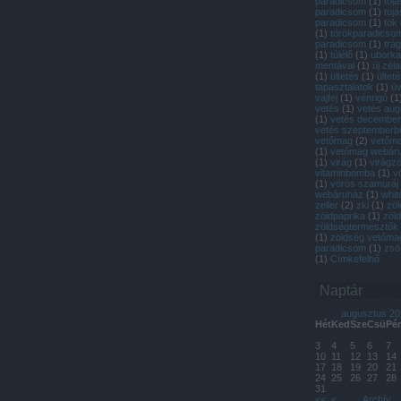
paradicsom
(
1
)
toj
paradicsom
(
1
)
tojá
paradicsom
(
1
)
tök
(
1
)
törökparadicso
paradicsom
(
1
)
trá
(
1
)
túlélő
(
1
)
uborka
mentával
(
1
)
új zél
(
1
)
ültetés
(
1
)
ülteté
tapasztalatok
(
1
)
ü
vajfej
(
1
)
vénrigó
(
1
vetés
(
1
)
vetés aug
(
1
)
vetés decembe
vetés szeptemberb
vetőmag
(
2
)
vetőmag
(
1
)
vetőmag webár
(
1
)
virág
(
1
)
virágzó
vitaminbomba
(
1
)
v
(
1
)
vörös szamuráj
webáruház
(
1
)
whit
zeller
(
2
)
zki
(
1
)
zöl
zöldpaprika
(
1
)
zöl
zöldségtermesztők
(
1
)
zöldség vetőma
paradicsom
(
1
)
zsö
(
1
)
Címkefelhő
Naptár
augusztus 20
Hét
Ked
Sze
Csü
Pé
3
4
5
6
7
10
11
12
13
14
17
18
19
20
21
24
25
26
27
28
31
<<
<
Archív