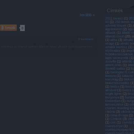
Címkék
tovább »
2011 tavasz
(
1
)
20
60
(
1
)
250 literes t
adventi fények
(
1
)
Tetszik
0
ágyáskeret
(
2
)
ágyá
albatök
(
1
)
álladó r
állandó rovat
(
20
)
a
3
komment
(
1
)
alma
(
3
)
almafa
virága
(
1
)
almás bo
tarlórépa
új zélandi spenót
állandó rovat
albatök
gondozásmentes
amatőr kertész
(
1
)
tépősaláta
(
1
)
ango
hobbikertészeknek
lajos tavaszodik
(
1
)
ásóvilla
(
1
)
atlantic 
atlanti óriás
(
1
)
átte
áttelelő saláta
(
1
)
b
(
1
)
bastogne f1 cuk
batavia
(
1
)
batáviai
kasvirág
(
1
)
biokert
biokertészkedés
(
1
(
2
)
bodza
(
1
)
bodza
almával
(
1
)
bodza 
bright lights
(
2
)
broc
burgonya
(
2
)
burgo
kiskertben
(
1
)
burg
termesztése
(
1
)
cé
charles dowding k
cikória
(
3
)
cikória 
(
1
)
cima di rapa
(
1
)
(
1
)
Címkék
(
3
)
citr
(
1
)
cos
(
1
)
cserép
(
cseresznye
(
1
)
cseresznyepaprika
cseresznyeszilva
(