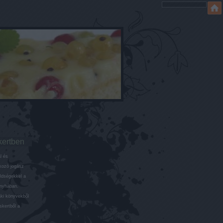
kertben
l és
lkozó jogász
öldségekkel a
onyhában.
aki könyvekből
skertből a