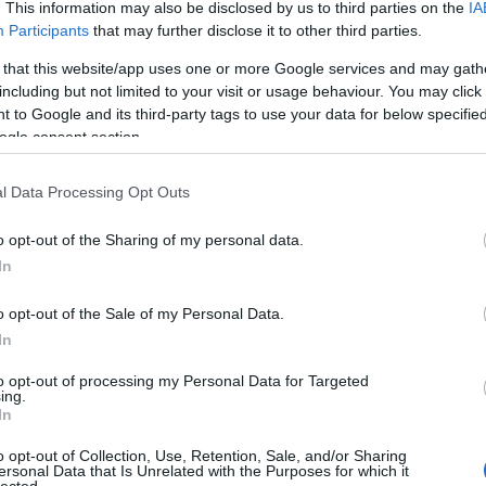
komposztálás
(
1
)
k
. This information may also be disclosed by us to third parties on the
IA
(
1
)
komposzt kezel
könyvek hobbikert
Participants
that may further disclose it to other third parties.
koppintás
(
1
)
korai
(
1
)
körte
(
1
)
köszm
 that this website/app uses one or more Google services and may gath
krókusz
(
1
)
krumpli
kiskertben
(
1
)
krump
including but not limited to your visit or usage behaviour. You may click 
termesztése
(
1
)
kü
paradicsomok
(
1
)
l
 to Google and its third-party tags to use your data for below specifi
mould
(
1
)
lelkes laj
permetezés
(
2
)
lev
ogle consent section.
levéltetvek elleni sz
(
1
)
madár
(
1
)
madar
(
1
)
madarak haszn
kiskertben
(
1
)
madá
l Data Processing Opt Outs
madáretető
(
1
)
mad
mag
(
6
)
magaságy
magaságyás
(
1
)
ma
magrendelés
(
1
)
má
o opt-out of the Sharing of my personal data.
(
1
)
málna
(
1
)
mandu
mángold
(
6
)
márciu
In
második ültetés
(
1
)
virágzás
(
1
)
másod
matador spenót
(
1
)
o opt-out of the Sale of my Personal Data.
medvehagyma
(
2
)
medvehagyma a ke
In
meggy
(
1
)
méhcsal
méhlegelő
(
1
)
mele
melegház
(
1
)
meravi
to opt-out of processing my Personal Data for Targeted
inverno
(
1
)
metszőo
mezőgazda kiadó
(
ing.
(
1
)
mibuna
(
1
)
mira
In
mirobalán
(
1
)
mizun
mehet a komposztb
fothergills
(
2
)
münch
o opt-out of Collection, Use, Retention, Sale, and/or Sharing
(
1
)
muroklégy
(
1
)
m
ersonal Data that Is Unrelated with the Purposes for which it
provance
(
1
)
nádke
nizzai cukkíni
(
2
)
o
lected.