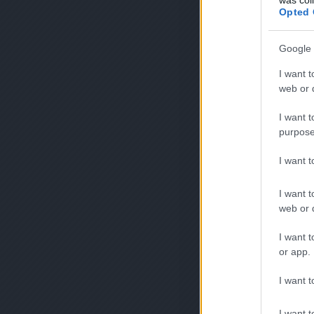
Opted 
Google 
I want t
web or d
I want t
purpose
I want 
I want t
web or d
I want t
or app.
I want t
I want t