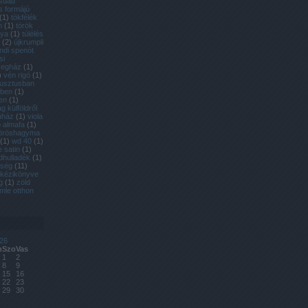
ásdad
s formájú
(
1
)
tökfélék
m
(
1
)
török
gya
(
1
)
túlélés
(
2
)
újkrumpli
andi spenót
si
vegház
(
1
)
)
vén rigó
(
1
)
usztusban
rben
(
1
)
en
(
1
)
 külföldről
uház
(
1
)
viola
 almafa
(
1
)
öröshagyma
(
1
)
wd 40
(
1
)
e satin
(
1
)
dhulladék
(
1
)
dség
(
11
)
 kézikönyve
g
(
1
)
zöld
mle otthon
26
n
Szo
Vas
1
2
8
9
15
16
22
23
29
30