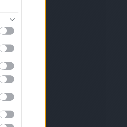
gánó
(
1
)
óriás
velése
(
1
)
zi
 rendrakás a
ldségek
(
1
)
öt
)
padlizsán
oi
(
1
)
palánta
palántázás
ika nevelése
)
paradicsom
dicsom
csom palánta
ántázása
(
1
)
mák
(
1
)
1
)
tozása
(
1
)
ztése
(
1
)
e
(
2
)
parador
i reggeli
(
1
)
zternák
selyem
(
1
)
magról
(
1
)
petúnia
1
)
piacenzai
rgarépa
(
1
)
(
1
)
ikarbonát
1
)
tamin
(
1
)
y
(
1
)
bara lekvár
és
(
1
)
)
rebarbara
rai
(
1
)
remo
épa
(
2
)
ermesztése