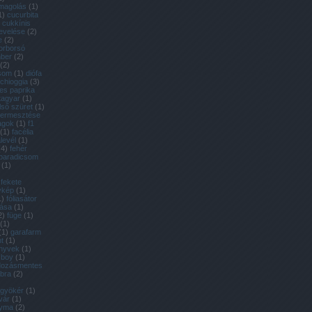
magolás
(
1
)
1
)
cucurbita
cukkínis
evelése
(
2
)
e
(
2
)
orborsó
ber
(
2
)
(
2
)
csom
(
1
)
diófa
 chioggia
(
3
)
es paprika
tagyar
(
1
)
lső szüret
(
1
)
 termesztése
agok
(
1
)
f1
(
1
)
facélia
alevél
(
1
)
(
4
)
fehér
 paradicsom
(
1
)
fekete
ykép
(
1
)
1
)
fóliasátor
tása
(
1
)
2
)
füge
(
1
)
(
1
)
(
1
)
garafarm
t
(
1
)
önyvek
(
1
)
 boy
(
1
)
dozásmentes
bra
(
2
)
gyökér
(
1
)
vár
(
1
)
yma
(
2
)