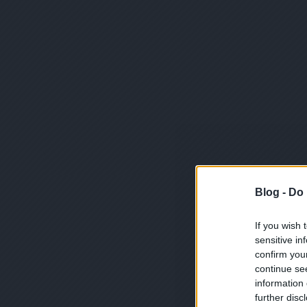
Blog -
Do 
If you wish 
sensitive in
confirm you
continue se
information 
further disc