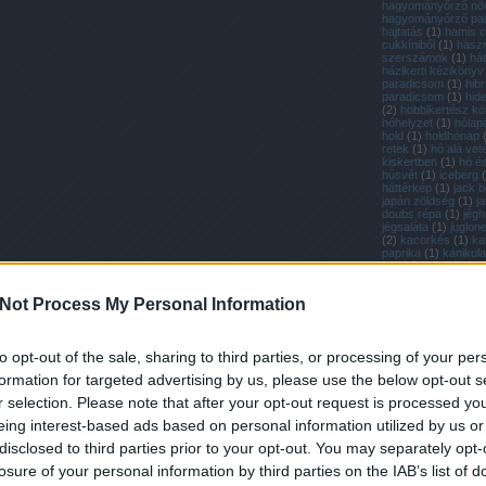
hagyományőrző nö
hagyományőrző pa
hajtatás
(
1
)
hamis c
cukkíniből
(
1
)
hasz
szerszámok
(
1
)
hát
házikerti kézikönyv
paradicsom
(
1
)
hibr
paradicsom
(
1
)
hid
(
2
)
hobbikertész k
hóhelyzet
(
1
)
hólap
hold
(
1
)
holdhónap
retek
(
1
)
hó alá vet
kiskertben
(
1
)
hó é
húsvét
(
1
)
iceberg
(
háttérkép
(
1
)
jack be
japán zöldség
(
1
)
j
doubs répa
(
1
)
jég
jégsaláta
(
1
)
juglon
(
2
)
kacorkés
(
1
)
kal
paprika
(
1
)
kánikula
kapálás
(
1
)
káposza
káposztafélék
(
2
)
k
karbantartás
(
1
)
kar
Not Process My Personal Information
karotta
(
1
)
kenyérs
kenyér házilag
(
1
)
k
(
1
)
kert
(
1
)
kertápo
kertimag réde
(
1
)
k
to opt-out of the sale, sharing to third parties, or processing of your per
petúnia
(
1
)
kerti nö
védelme a fagytól
(
formation for targeted advertising by us, please use the below opt-out s
szerszámok
(
1
)
ker
(
1
)
kétütemű motor
r selection. Please note that after your opt-out request is processed y
zöldség
(
1
)
kísérlet
(
19
)
kiskerti üveghá
eing interest-based ads based on personal information utilized by us or
(
1
)
kiskert blog
(
1
)
disclosed to third parties prior to your opt-out. You may separately opt-
(
1
)
kisméretű sütőt
koktélparadicsom
(
losure of your personal information by third parties on the IAB’s list of
(
1
)
komment
(
1
)
ko