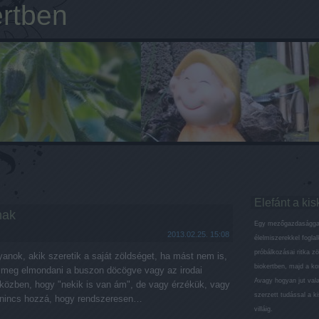
ertben
Elefánt a kis
nak
Egy mezőgazdaságga
2013.02.25. 15:08
élelmiszerekkel fogla
próbálkozásai ritka z
anok, akik szeretik a saját zöldséget, ha mást nem is,
biokertben, majd a k
, meg elmondani a buszon döcögve vagy az irodai
Avagy hogyan jut val
özben, hogy "nekik is van ám", de vagy érzékük, vagy
szerzett tudással a ki
 nincs hozzá, hogy rendszeresen…
villáig.