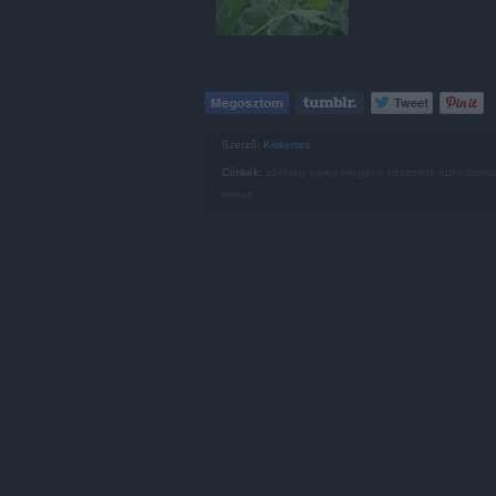
Szerző:
Kiskertes
Címkék:
zöldség
egres
oregánó
köszméte
cukorborsó
kiskert