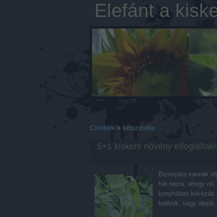
Elefánt a kisk
Címkék
»
köszméte
5+1 kiskerti növény elfoglaltak
Bizonyára vannak oly
hát nézni, ahogy nő
konyhában kávézás k
kedvük, vagy idejük