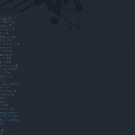
13
(
1
)
20 40
ermőföld
(
1
)
ágyás
(
1
)
s télen
(
1
)
ovat
(
1
)
llium ursinum
(
1
)
almafa
dzalekvár
(
1
)
amerikai
l könyvek
(
1
)
áprily
ásó
(
2
)
giant
(
2
)
lelő borsó
(
1
)
ab
(
1
)
barack
kíni
(
1
)
(
1
)
bíbor
(
63
)
)
black prince
lekvár
szedése
(
1
)
coletti
(
1
)
nya a
onya
kla
(
4
)
önyvek
(
1
)
termesztése
cime di rapa
omsárga répa
1
)
(
1
)
1
)