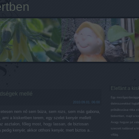
ertben
Elefánt a kis
ldségek mellé
Egy mezőgazdaságga
2010.09.01. 06:00
élelmiszerekkel fogla
próbálkozásai ritka z
szetesen nem nő sem búza, sem rozs, sem más gabona,
biokertben, majd a k
 ami a kiskertben terem, egy szelet kenyér mellett
Avagy hogyan jut val
 az asztalon, főleg most, hogy lassan, de biztosan
szerzett tudással a ki
pedig kenyér, akkor otthoni kenyér, mert biztos a…
villáig.