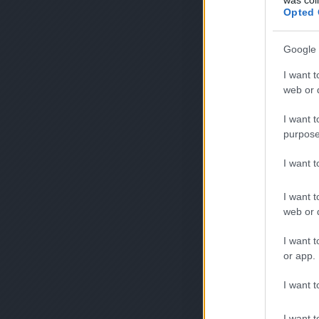
Opted 
Google 
I want t
web or d
I want t
purpose
I want 
I want t
web or d
I want t
or app.
I want t
I want t