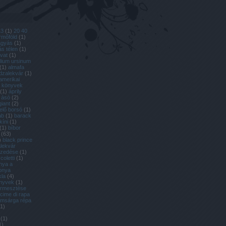
13
(
1
)
20 40
ermőföld
(
1
)
ágyás
(
1
)
s télen
(
1
)
ovat
(
1
)
llium ursinum
(
1
)
almafa
dzalekvár
(
1
)
amerikai
l könyvek
(
1
)
áprily
ásó
(
2
)
giant
(
2
)
lelő borsó
(
1
)
ab
(
1
)
barack
kíni
(
1
)
(
1
)
bíbor
(
63
)
)
black prince
lekvár
szedése
(
1
)
coletti
(
1
)
nya a
onya
kla
(
4
)
önyvek
(
1
)
termesztése
cime di rapa
omsárga répa
1
)
(
1
)
1
)