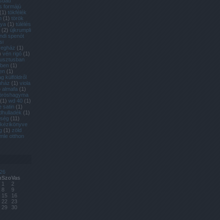
ásdad
s formájú
(
1
)
tökfélék
m
(
1
)
török
gya
(
1
)
túlélés
(
2
)
újkrumpli
andi spenót
si
vegház
(
1
)
)
vén rigó
(
1
)
usztusban
rben
(
1
)
en
(
1
)
 külföldről
uház
(
1
)
viola
 almafa
(
1
)
öröshagyma
(
1
)
wd 40
(
1
)
e satin
(
1
)
dhulladék
(
1
)
dség
(
11
)
 kézikönyve
g
(
1
)
zöld
mle otthon
26
n
Szo
Vas
1
2
8
9
15
16
22
23
29
30