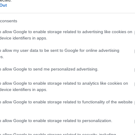
(
1
)
öntözés
(
1
)
ore
Out
tök
(
1
)
óriás tök ne
őszi munkák
(
1
)
ős
munkálatok
(
1
)
őszi
kertben
(
1
)
őszi zö
consents
tipp
(
1
)
padlizsán
(
4
nevelése
(
1
)
pak ch
(
5
)
palántaföld
(
1
)
o allow Google to enable storage related to advertising like cookies on
palántanevelés
(
2
)
(
1
)
paprika
(
7
)
papr
evice identifiers in apps.
(
1
)
paradicsom
(
17
betegségei
(
1
)
para
nevelése
(
7
)
paradi
o allow my user data to be sent to Google for online advertising
(
1
)
paradicsom pal
paradicsom problé
s.
paradicsom reped
(
paradicsom tápolda
paradicsom termes
paradicsom ültetés
to allow Google to send me personalized advertising.
f1 cukkíni
(
2
)
párizs
paszternák
(
5
)
pas
receptek
(
1
)
petrez
petúnia
(
2
)
petúnia 
o allow Google to enable storage related to analytics like cookies on
petúnia nevelés
(
1
)
evice identifiers in apps.
ültetés
(
1
)
pe tsai
(
cukkíni
(
1
)
piros sá
plants of distinction
polikarbonát
(
1
)
pol
o allow Google to enable storage related to functionality of the website
üvegház
(
1
)
póré
(
póréhagyma
(
1
)
pri
provanszi muskotál
rebarbara
(
3
)
rebar
(
1
)
rebarbara nevel
o allow Google to enable storage related to personalization.
rebarbara recept
(
1
ültetés
(
1
)
red samu
(
1
)
remo alma
(
1
)
r
répalégy
(
1
)
répa t
o allow Google to enable storage related to security, including