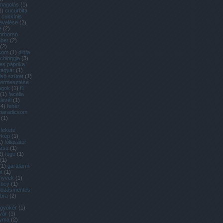
magolás
(
1
)
1
)
cucurbita
cukkínis
evelése
(
2
)
e
(
2
)
orborsó
ber
(
2
)
(
2
)
csom
(
1
)
diófa
 chioggia
(
3
)
es paprika
tagyar
(
1
)
lső szüret
(
1
)
 termesztése
agok
(
1
)
f1
(
1
)
facélia
alevél
(
1
)
(
4
)
fehér
 paradicsom
(
1
)
fekete
ykép
(
1
)
1
)
fóliasátor
tása
(
1
)
2
)
füge
(
1
)
(
1
)
(
1
)
garafarm
t
(
1
)
önyvek
(
1
)
 boy
(
1
)
dozásmentes
bra
(
2
)
gyökér
(
1
)
vár
(
1
)
yma
(
2
)