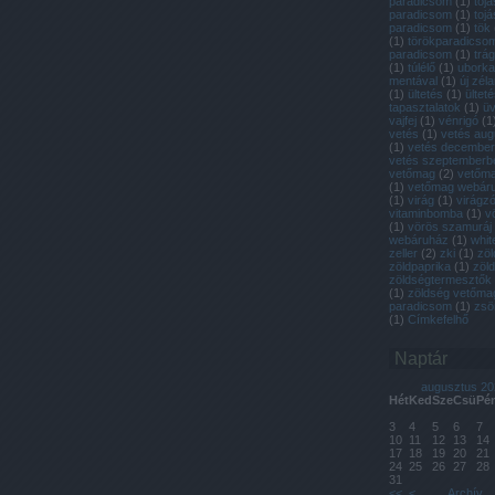
paradicsom
(
1
)
toj
paradicsom
(
1
)
tojá
paradicsom
(
1
)
tök
(
1
)
törökparadicso
paradicsom
(
1
)
trá
(
1
)
túlélő
(
1
)
uborka
mentával
(
1
)
új zél
(
1
)
ültetés
(
1
)
ülteté
tapasztalatok
(
1
)
ü
vajfej
(
1
)
vénrigó
(
1
vetés
(
1
)
vetés aug
(
1
)
vetés decembe
vetés szeptemberb
vetőmag
(
2
)
vetőmag
(
1
)
vetőmag webár
(
1
)
virág
(
1
)
virágzó
vitaminbomba
(
1
)
v
(
1
)
vörös szamuráj
webáruház
(
1
)
whit
zeller
(
2
)
zki
(
1
)
zöl
zöldpaprika
(
1
)
zöl
zöldségtermesztők
(
1
)
zöldség vetőma
paradicsom
(
1
)
zsö
(
1
)
Címkefelhő
Naptár
augusztus 20
Hét
Ked
Sze
Csü
Pé
3
4
5
6
7
10
11
12
13
14
17
18
19
20
21
24
25
26
27
28
31
<<
<
Archív