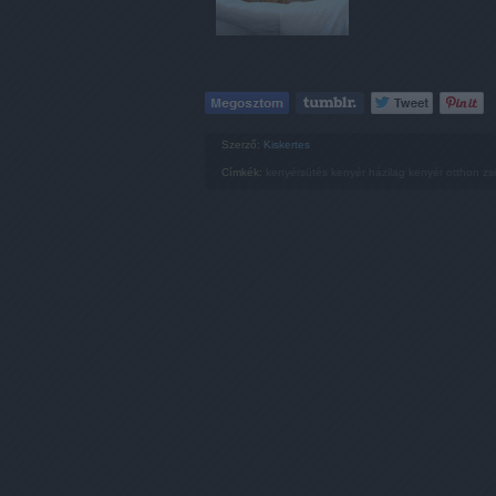
Szerző:
Kiskertes
Címkék:
kenyérsütés
kenyér házilag
kenyér otthon
zs