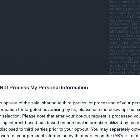
hagyományőrző nö
hagyományőrző pa
hajtatás
(
1
)
hamis c
cukkíniből
(
1
)
hasz
szerszámok
(
1
)
hát
házikerti kézikönyv
paradicsom
(
1
)
hibr
paradicsom
(
1
)
hid
(
2
)
hobbikertész k
hóhelyzet
(
1
)
hólap
hold
(
1
)
holdhónap
retek
(
1
)
hó alá vet
kiskertben
(
1
)
hó é
húsvét
(
1
)
iceberg
(
háttérkép
(
1
)
jack be
japán zöldség
(
1
)
j
doubs répa
(
1
)
jég
jégsaláta
(
1
)
juglon
(
2
)
kacorkés
(
1
)
kal
paprika
(
1
)
kánikula
kapálás
(
1
)
káposza
káposztafélék
(
2
)
k
karbantartás
(
1
)
kar
Not Process My Personal Information
karotta
(
1
)
kenyérs
kenyér házilag
(
1
)
k
(
1
)
kert
(
1
)
kertápo
kertimag réde
(
1
)
k
to opt-out of the sale, sharing to third parties, or processing of your per
petúnia
(
1
)
kerti nö
védelme a fagytól
(
formation for targeted advertising by us, please use the below opt-out s
szerszámok
(
1
)
ker
(
1
)
kétütemű motor
r selection. Please note that after your opt-out request is processed y
zöldség
(
1
)
kísérlet
(
19
)
kiskerti üveghá
eing interest-based ads based on personal information utilized by us or
(
1
)
kiskert blog
(
1
)
disclosed to third parties prior to your opt-out. You may separately opt-
(
1
)
kisméretű sütőt
koktélparadicsom
(
losure of your personal information by third parties on the IAB’s list of
(
1
)
komment
(
1
)
ko