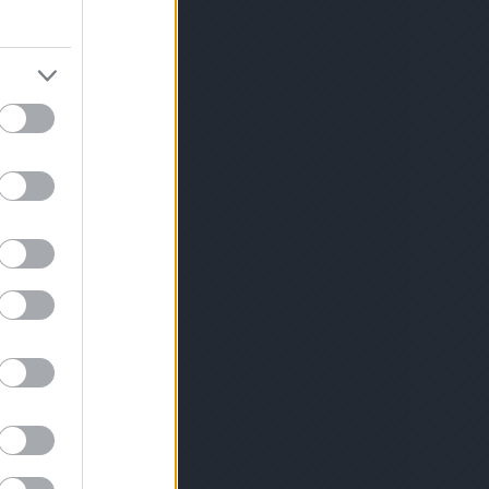
gánó
(
1
)
óriás
velése
(
1
)
zi
 rendrakás a
ldségek
(
1
)
öt
)
padlizsán
oi
(
1
)
palánta
palántázás
ika nevelése
)
paradicsom
dicsom
csom palánta
ántázása
(
1
)
mák
(
1
)
1
)
tozása
(
1
)
ztése
(
1
)
e
(
2
)
parador
i reggeli
(
1
)
zternák
selyem
(
1
)
magról
(
1
)
petúnia
1
)
piacenzai
rgarépa
(
1
)
(
1
)
ikarbonát
1
)
tamin
(
1
)
y
(
1
)
bara lekvár
és
(
1
)
)
rebarbara
rai
(
1
)
remo
épa
(
2
)
ermesztése