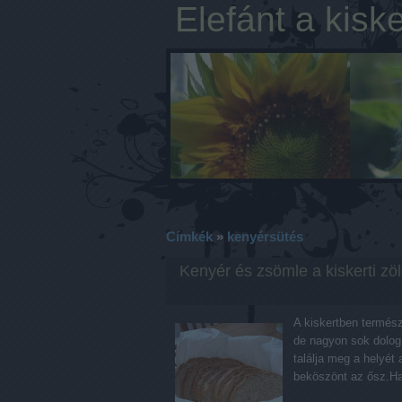
Elefánt a kisk
Címkék
»
kenyérsütés
Kenyér és zsömle a kiskerti zö
A kiskertben termé
de nagyon sok dolog,
találja meg a helyét
beköszönt az ősz.Ha 