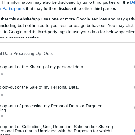
komposztálás
(
1
)
k
. This information may also be disclosed by us to third parties on the
IA
(
1
)
komposzt kezel
könyvek hobbikert
Participants
that may further disclose it to other third parties.
koppintás
(
1
)
korai
(
1
)
körte
(
1
)
köszm
 that this website/app uses one or more Google services and may gath
krókusz
(
1
)
krumpli
kiskertben
(
1
)
krump
including but not limited to your visit or usage behaviour. You may click 
termesztése
(
1
)
kü
paradicsomok
(
1
)
l
 to Google and its third-party tags to use your data for below specifi
mould
(
1
)
lelkes laj
permetezés
(
2
)
lev
ogle consent section.
levéltetvek elleni sz
(
1
)
madár
(
1
)
madar
(
1
)
madarak haszn
kiskertben
(
1
)
madá
l Data Processing Opt Outs
madáretető
(
1
)
mad
mag
(
6
)
magaságy
magaságyás
(
1
)
ma
magrendelés
(
1
)
má
o opt-out of the Sharing of my personal data.
(
1
)
málna
(
1
)
mandu
mángold
(
6
)
márciu
In
második ültetés
(
1
)
virágzás
(
1
)
másod
matador spenót
(
1
)
o opt-out of the Sale of my Personal Data.
medvehagyma
(
2
)
medvehagyma a ke
In
meggy
(
1
)
méhcsal
méhlegelő
(
1
)
mele
melegház
(
1
)
meravi
to opt-out of processing my Personal Data for Targeted
inverno
(
1
)
metszőo
mezőgazda kiadó
(
ing.
(
1
)
mibuna
(
1
)
mira
In
mirobalán
(
1
)
mizun
mehet a komposztb
fothergills
(
2
)
münch
o opt-out of Collection, Use, Retention, Sale, and/or Sharing
(
1
)
muroklégy
(
1
)
m
ersonal Data that Is Unrelated with the Purposes for which it
provance
(
1
)
nádke
nizzai cukkíni
(
2
)
o
lected.