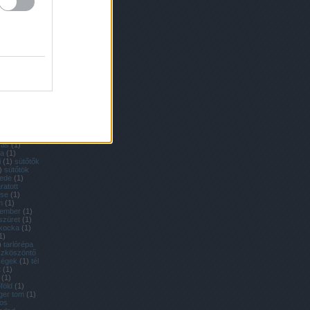
nevelése
(
1
)
1
)
retek
(
1
)
richard
agok
(
2
)
ritka
ka zöldségek
lék
(
1
)
rohad
mai saláta
baga
(
2
)
nevelése
(
1
)
a nevelése
)
sárgarépa
y módra
(
1
)
rga körte
ga
kantyúka
(
1
)
mers
(
2
)
ztában sült
zás
(
1
)
ka
(
1
)
i
(
1
)
sütőtők
)
sütőtök
ede
(
1
)
ratott
ése
(
1
)
m
(
1
)
tember
(
1
)
szüret
(
1
)
kocka
(
1
)
1
)
)
tarlórépa
szköszöntő
dségek
(
1
)
tél
t
(
1
)
(
1
)
föld
(
1
)
iger tom
(
1
)
kos