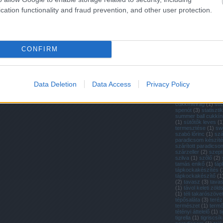
(
1
)
retek
(
4
)
retek 
retek termesztése
(
cation functionality and fraud prevention, and other user protection.
ültetése
(
1
)
rewena
dowding
(
1
)
ritka m
paradicsom
(
1
)
rit
(
37
)
ritka zöldségfé
a paradicsom
(
1
)
ró
(
2
)
rovatok
(
3
)
ruta
CONFIRM
saláta
(
10
)
saláták 
salátamag
(
1
)
salát
(
2
)
san marzano
(
2
(
6
)
sárgarépa vich
sárga cukkíni
(
1
)
sá
paradicsom
(
1
)
sár
Data Deletion
Data Access
Privacy Policy
paradicsom
(
3
)
sar
seeds of italy
(
1
)
so
sonkatök
(
1
)
sörtés
cukkínivirág
(
1
)
só
spenót
(
3
)
statiszti
summer ball cukkín
(
1
)
sütőtők leves
(
1
termesztése
(
1
)
sw
szabó lőrinc
(
1
)
szá
paradicsom készít
szárított paradicso
szárzeller
(
2
)
szep
szilva
(
1
)
szőlő
(
2
)
tamás enikő
(
1
)
táp
tápkockakészítés
(
tápkockakészítő
(
1
(
2
)
tavasz
(
3
)
tava
(
1
)
távol keleti zöl
(
1
)
téli takarószöve
tépősaláta
(
3
)
teréz
természet
(
1
)
termő
tétényi áttelelő
(
1
)
t
tigrella
(
1
)
tigriscsí