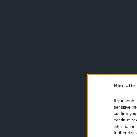
Blog -
Do 
If you wish 
sensitive in
confirm you
continue se
information 
further disc