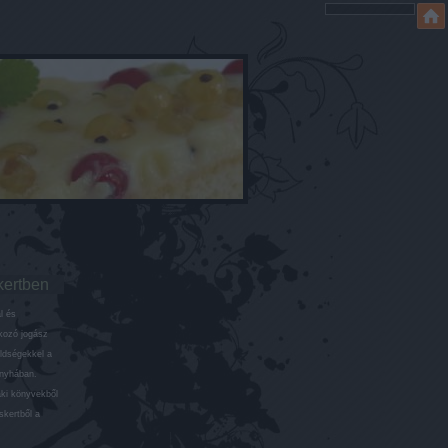
kertben
l és
lkozó jogász
öldségekkel a
onyhában.
aki könyvekből
skertből a