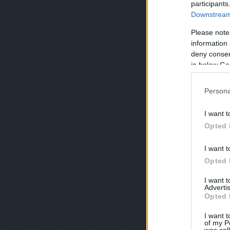
participants
Downstream 
Please note
information 
deny consent
in below Go
Persona
I want t
Opted 
I want t
Opted 
I want 
Advertis
Opted 
I want t
of my P
was col