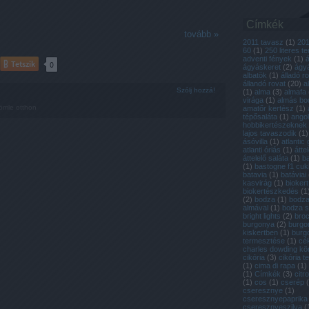
Címkék
tovább »
2011 tavasz
(
1
)
20
60
(
1
)
250 literes t
adventi fények
(
1
)
Tetszik
0
ágyáskeret
(
2
)
ágyá
albatök
(
1
)
álladó r
állandó rovat
(
20
)
a
Szólj hozzá!
(
1
)
alma
(
3
)
almafa
virága
(
1
)
almás bo
ömle otthon
amatőr kertész
(
1
)
tépősaláta
(
1
)
ango
hobbikertészeknek
lajos tavaszodik
(
1
)
ásóvilla
(
1
)
atlantic 
atlanti óriás
(
1
)
átte
áttelelő saláta
(
1
)
b
(
1
)
bastogne f1 cuk
batavia
(
1
)
batáviai
kasvirág
(
1
)
biokert
biokertészkedés
(
1
(
2
)
bodza
(
1
)
bodza
almával
(
1
)
bodza 
bright lights
(
2
)
broc
burgonya
(
2
)
burgo
kiskertben
(
1
)
burg
termesztése
(
1
)
cé
charles dowding k
cikória
(
3
)
cikória 
(
1
)
cima di rapa
(
1
)
(
1
)
Címkék
(
3
)
citr
(
1
)
cos
(
1
)
cserép
(
cseresznye
(
1
)
cseresznyepaprika
cseresznyeszilva
(