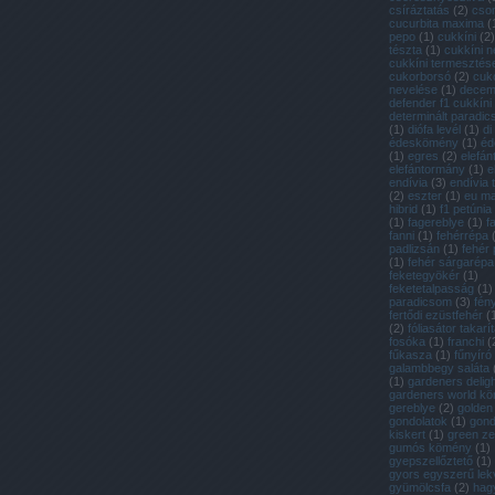
csíráztatás
(
2
)
cso
cucurbita maxima
(
pepo
(
1
)
cukkíni
(
2
)
tészta
(
1
)
cukkíni n
cukkíni termesztés
cukorborsó
(
2
)
cuk
nevelése
(
1
)
decem
defender f1 cukkíni
determinált paradi
(
1
)
diófa levél
(
1
)
di
édeskömény
(
1
)
éd
(
1
)
egres
(
2
)
elefán
elefántormány
(
1
)
e
endívia
(
3
)
endívia
(
2
)
eszter
(
1
)
eu m
hibrid
(
1
)
f1 petúnia
(
1
)
fagereblye
(
1
)
f
fanni
(
1
)
fehérrépa
padlizsán
(
1
)
fehér
(
1
)
fehér sárgarépa
feketegyökér
(
1
)
feketetalpasság
(
1
)
paradicsom
(
3
)
fén
fertődi ezüstfehér
(
(
2
)
fóliasátor takarí
fosóka
(
1
)
franchi
(
fűkasza
(
1
)
fűnyíró
galambbegy saláta
(
1
)
gardeners deligh
gardeners world k
gereblye
(
2
)
golden
gondolatok
(
1
)
gon
kiskert
(
1
)
green ze
gumós kömény
(
1
)
gyepszellőztető
(
1
)
gyors egyszerű lek
gyümölcsfa
(
2
)
hag