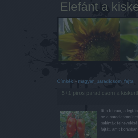
Elefánt a kisk
Címkék
»
magyar_paradicsom_fajta
5+1 piros paradicsom a kiskert
Itt a február, a legtö
be a paradicsomültet
palánták felnevelés
fajtát, amit korább