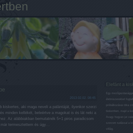
ertben
Elefánt a kis
be
Egy mezőgazdaságga
2013.02.02. 08:45
élelmiszerekkel fogla
próbálkozásai ritka z
bb kiskertes, aki maga neveli a palántáját, ilyenkor szerzi
biokertben, majd a k
és minden kellékét, beleértve a magokat is és lát neki a
Avagy hogyan jut val
éhez. Az alábbiakban bemutatnék 5+1 piros paradicsom
szerzett tudással a ki
an már termesztettem és úgy…
villáig.