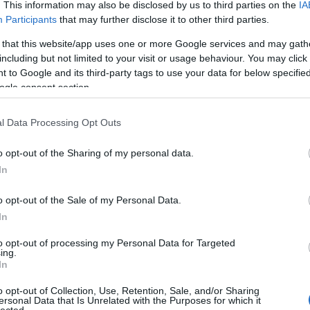
komposztálás
(
1
)
k
. This information may also be disclosed by us to third parties on the
IA
(
1
)
komposzt kezel
könyvek hobbikert
Participants
that may further disclose it to other third parties.
koppintás
(
1
)
korai
(
1
)
körte
(
1
)
köszm
 that this website/app uses one or more Google services and may gath
krókusz
(
1
)
krumpli
kiskertben
(
1
)
krump
including but not limited to your visit or usage behaviour. You may click 
termesztése
(
1
)
kü
paradicsomok
(
1
)
l
 to Google and its third-party tags to use your data for below specifi
mould
(
1
)
lelkes laj
permetezés
(
2
)
lev
ogle consent section.
levéltetvek elleni sz
(
1
)
madár
(
1
)
madar
(
1
)
madarak haszn
kiskertben
(
1
)
madá
l Data Processing Opt Outs
madáretető
(
1
)
mad
mag
(
6
)
magaságy
magaságyás
(
1
)
ma
magrendelés
(
1
)
má
o opt-out of the Sharing of my personal data.
(
1
)
málna
(
1
)
mandu
mángold
(
6
)
márciu
In
második ültetés
(
1
)
virágzás
(
1
)
másod
matador spenót
(
1
)
o opt-out of the Sale of my Personal Data.
medvehagyma
(
2
)
medvehagyma a ke
In
meggy
(
1
)
méhcsal
méhlegelő
(
1
)
mele
melegház
(
1
)
meravi
to opt-out of processing my Personal Data for Targeted
inverno
(
1
)
metszőo
mezőgazda kiadó
(
ing.
(
1
)
mibuna
(
1
)
mira
In
mirobalán
(
1
)
mizun
mehet a komposztb
fothergills
(
2
)
münch
o opt-out of Collection, Use, Retention, Sale, and/or Sharing
(
1
)
muroklégy
(
1
)
m
ersonal Data that Is Unrelated with the Purposes for which it
provance
(
1
)
nádke
nizzai cukkíni
(
2
)
o
lected.