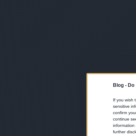
Blog -
Do 
If you wish 
sensitive in
confirm you
continue se
information 
further disc