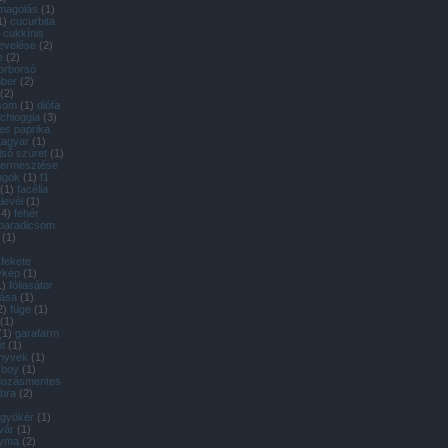
magolás
(
1
)
1
)
cucurbita
cukkínis
evelése
(
2
)
e
(
2
)
orborsó
ber
(
2
)
(
2
)
csom
(
1
)
diófa
 chioggia
(
3
)
es paprika
tagyar
(
1
)
lső szüret
(
1
)
 termesztése
agok
(
1
)
f1
(
1
)
facélia
alevél
(
1
)
(
4
)
fehér
 paradicsom
(
1
)
fekete
ykép
(
1
)
1
)
fóliasátor
tása
(
1
)
2
)
füge
(
1
)
(
1
)
(
1
)
garafarm
t
(
1
)
önyvek
(
1
)
 boy
(
1
)
dozásmentes
bra
(
2
)
gyökér
(
1
)
vár
(
1
)
yma
(
2
)