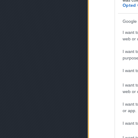
Opted 
Google 
I want t
web or d
I want t
purpose
I want 
I want t
web or d
I want t
or app.
I want t
I want t