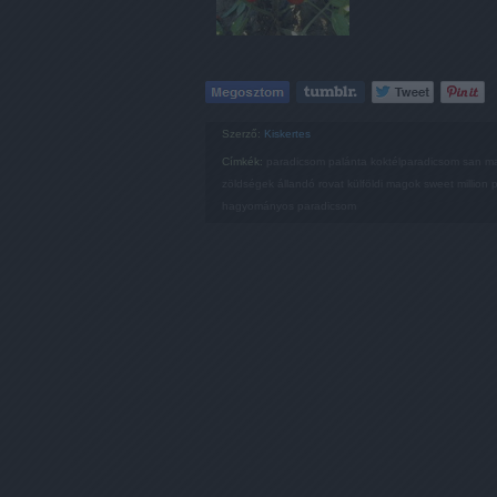
Szerző:
Kiskertes
Címkék:
paradicsom
palánta
koktélparadicsom
san m
zöldségek
állandó rovat
külföldi magok
sweet million
p
hagyományos paradicsom