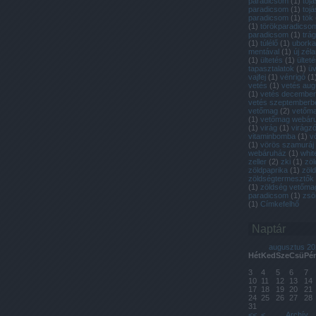
paradicsom
(
1
)
toj
paradicsom
(
1
)
tojá
paradicsom
(
1
)
tök
(
1
)
törökparadicso
paradicsom
(
1
)
trá
(
1
)
túlélő
(
1
)
uborka
mentával
(
1
)
új zél
(
1
)
ültetés
(
1
)
ülteté
tapasztalatok
(
1
)
ü
vajfej
(
1
)
vénrigó
(
1
vetés
(
1
)
vetés aug
(
1
)
vetés decembe
vetés szeptemberb
vetőmag
(
2
)
vetőmag
(
1
)
vetőmag webár
(
1
)
virág
(
1
)
virágzó
vitaminbomba
(
1
)
v
(
1
)
vörös szamuráj
webáruház
(
1
)
whit
zeller
(
2
)
zki
(
1
)
zöl
zöldpaprika
(
1
)
zöl
zöldségtermesztők
(
1
)
zöldség vetőma
paradicsom
(
1
)
zsö
(
1
)
Címkefelhő
Naptár
augusztus 20
Hét
Ked
Sze
Csü
Pé
3
4
5
6
7
10
11
12
13
14
17
18
19
20
21
24
25
26
27
28
31
<<
<
Archív