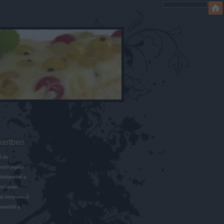
kertben
l és
lkozó jogász
öldségekkel a
onyhában.
aki könyvekből
skertből a