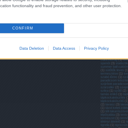
(
1
)
retek
(
4
)
retek 
retek termesztése
(
cation functionality and fraud prevention, and other user protection.
ültetése
(
1
)
rewena
dowding
(
1
)
ritka m
paradicsom
(
1
)
rit
(
37
)
ritka zöldségfé
a paradicsom
(
1
)
ró
(
2
)
rovatok
(
3
)
ruta
CONFIRM
saláta
(
10
)
saláták 
salátamag
(
1
)
salát
(
2
)
san marzano
(
2
(
6
)
sárgarépa vich
sárga cukkíni
(
1
)
sá
paradicsom
(
1
)
sár
Data Deletion
Data Access
Privacy Policy
paradicsom
(
3
)
sar
seeds of italy
(
1
)
so
sonkatök
(
1
)
sörtés
cukkínivirág
(
1
)
só
spenót
(
3
)
statiszti
summer ball cukkín
(
1
)
sütőtők leves
(
1
termesztése
(
1
)
sw
szabó lőrinc
(
1
)
szá
paradicsom készít
szárított paradicso
szárzeller
(
2
)
szep
szilva
(
1
)
szőlő
(
2
)
tamás enikő
(
1
)
táp
tápkockakészítés
(
tápkockakészítő
(
1
(
2
)
tavasz
(
3
)
tava
(
1
)
távol keleti zöl
(
1
)
téli takarószöve
tépősaláta
(
3
)
teréz
természet
(
1
)
termő
tétényi áttelelő
(
1
)
t
tigrella
(
1
)
tigriscsí