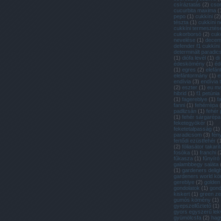
csíráztatás
(
2
)
cso
cucurbita maxima
(
pepo
(
1
)
cukkíni
(
2
)
tészta
(
1
)
cukkíni n
cukkíni termesztés
cukorborsó
(
2
)
cuk
nevelése
(
1
)
decem
defender f1 cukkíni
determinált paradi
(
1
)
diófa levél
(
1
)
di
édeskömény
(
1
)
éd
(
1
)
egres
(
2
)
elefán
elefántormány
(
1
)
e
endívia
(
3
)
endívia
(
2
)
eszter
(
1
)
eu m
hibrid
(
1
)
f1 petúnia
(
1
)
fagereblye
(
1
)
f
fanni
(
1
)
fehérrépa
padlizsán
(
1
)
fehér
(
1
)
fehér sárgarépa
feketegyökér
(
1
)
feketetalpasság
(
1
)
paradicsom
(
3
)
fén
fertődi ezüstfehér
(
(
2
)
fóliasátor takarí
fosóka
(
1
)
franchi
(
fűkasza
(
1
)
fűnyíró
galambbegy saláta
(
1
)
gardeners deligh
gardeners world k
gereblye
(
2
)
golden
gondolatok
(
1
)
gon
kiskert
(
1
)
green ze
gumós kömény
(
1
)
gyepszellőztető
(
1
)
gyors egyszerű lek
gyümölcsfa
(
2
)
hag