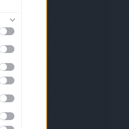
gánó
(
1
)
óriás
velése
(
1
)
zi
 rendrakás a
ldségek
(
1
)
öt
)
padlizsán
oi
(
1
)
palánta
palántázás
ika nevelése
)
paradicsom
dicsom
csom palánta
ántázása
(
1
)
mák
(
1
)
1
)
tozása
(
1
)
ztése
(
1
)
e
(
2
)
parador
i reggeli
(
1
)
zternák
selyem
(
1
)
magról
(
1
)
petúnia
1
)
piacenzai
rgarépa
(
1
)
(
1
)
ikarbonát
1
)
tamin
(
1
)
y
(
1
)
bara lekvár
és
(
1
)
)
rebarbara
rai
(
1
)
remo
épa
(
2
)
ermesztése