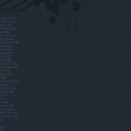
13
(
1
)
20 40
ermőföld
(
1
)
ágyás
(
1
)
s télen
(
1
)
ovat
(
1
)
llium ursinum
(
1
)
almafa
dzalekvár
(
1
)
amerikai
l könyvek
(
1
)
áprily
ásó
(
2
)
giant
(
2
)
lelő borsó
(
1
)
ab
(
1
)
barack
kíni
(
1
)
(
1
)
bíbor
(
63
)
)
black prince
lekvár
szedése
(
1
)
coletti
(
1
)
nya a
onya
kla
(
4
)
önyvek
(
1
)
termesztése
cime di rapa
omsárga répa
1
)
(
1
)
1
)