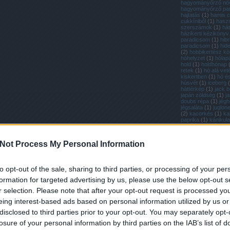
hagyományőrző nö
hagyományőrző pa
hajtatás
(
1
)
hamis c
cukkíniből
(
1
)
hasz
szerszámok
(
1
)
hát
házikerti kézikönyv
paradicsom
(
1
)
hibr
paradicsom
(
1
)
hid
(
2
)
hobbikertész k
hóhelyzet
(
1
)
hólap
hold
(
1
)
holdhónap
retek
(
1
)
hó alá vet
kiskertben
(
1
)
hó é
húsvét
(
1
)
iceberg
(
háttérkép
(
1
)
jack be
japán zöldség
(
1
)
j
doubs répa
(
1
)
jég
jégsaláta
(
1
)
juglon
(
2
)
kacorkés
(
1
)
kal
paprika
(
1
)
kánikula
kapálás
(
1
)
káposza
káposztafélék
(
2
)
k
karbantartás
(
1
)
kar
Not Process My Personal Information
karotta
(
1
)
kenyérs
kenyér házilag
(
1
)
k
(
1
)
kert
(
1
)
kertápo
kertimag réde
(
1
)
k
to opt-out of the sale, sharing to third parties, or processing of your per
petúnia
(
1
)
kerti nö
védelme a fagytól
(
formation for targeted advertising by us, please use the below opt-out s
szerszámok
(
1
)
ker
(
1
)
kétütemű motor
r selection. Please note that after your opt-out request is processed y
zöldség
(
1
)
kísérlet
(
19
)
kiskerti üveghá
eing interest-based ads based on personal information utilized by us or
(
1
)
kiskert blog
(
1
)
disclosed to third parties prior to your opt-out. You may separately opt-
(
1
)
kisméretű sütőt
koktélparadicsom
(
losure of your personal information by third parties on the IAB’s list of
(
1
)
komment
(
1
)
ko