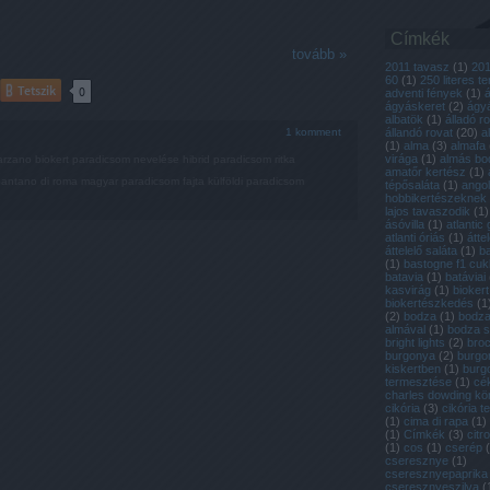
Címkék
tovább »
2011 tavasz
(
1
)
20
60
(
1
)
250 literes t
Tetszik
0
adventi fények
(
1
)
ágyáskeret
(
2
)
ágyá
albatök
(
1
)
álladó r
1
komment
állandó rovat
(
20
)
a
(
1
)
alma
(
3
)
almafa
virága
(
1
)
almás bo
arzano
biokert
paradicsom nevelése
hibrid paradicsom
ritka
amatőr kertész
(
1
)
antano di roma
magyar paradicsom fajta
külföldi paradicsom
tépősaláta
(
1
)
ango
hobbikertészeknek
lajos tavaszodik
(
1
)
ásóvilla
(
1
)
atlantic 
atlanti óriás
(
1
)
átte
áttelelő saláta
(
1
)
b
(
1
)
bastogne f1 cuk
batavia
(
1
)
batáviai
kasvirág
(
1
)
biokert
biokertészkedés
(
1
(
2
)
bodza
(
1
)
bodza
almával
(
1
)
bodza 
bright lights
(
2
)
broc
burgonya
(
2
)
burgo
kiskertben
(
1
)
burg
termesztése
(
1
)
cé
charles dowding k
cikória
(
3
)
cikória 
(
1
)
cima di rapa
(
1
)
(
1
)
Címkék
(
3
)
citr
(
1
)
cos
(
1
)
cserép
(
cseresznye
(
1
)
cseresznyepaprika
cseresznyeszilva
(