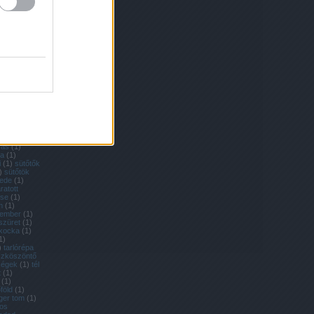
nevelése
(
1
)
1
)
retek
(
1
)
richard
agok
(
2
)
ritka
ka zöldségek
lék
(
1
)
rohad
mai saláta
baga
(
2
)
nevelése
(
1
)
a nevelése
)
sárgarépa
y módra
(
1
)
rga körte
ga
kantyúka
(
1
)
mers
(
2
)
ztában sült
zás
(
1
)
ka
(
1
)
i
(
1
)
sütőtők
)
sütőtök
ede
(
1
)
ratott
ése
(
1
)
m
(
1
)
tember
(
1
)
szüret
(
1
)
kocka
(
1
)
1
)
)
tarlórépa
szköszöntő
dségek
(
1
)
tél
t
(
1
)
(
1
)
föld
(
1
)
iger tom
(
1
)
kos