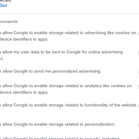
(
1
)
öntözés
(
1
)
ore
Out
tök
(
1
)
óriás tök ne
őszi munkák
(
1
)
ős
munkálatok
(
1
)
őszi
kertben
(
1
)
őszi zö
consents
tipp
(
1
)
padlizsán
(
4
nevelése
(
1
)
pak ch
(
5
)
palántaföld
(
1
)
o allow Google to enable storage related to advertising like cookies on
palántanevelés
(
2
)
(
1
)
paprika
(
7
)
papr
evice identifiers in apps.
(
1
)
paradicsom
(
17
betegségei
(
1
)
para
nevelése
(
7
)
paradi
o allow my user data to be sent to Google for online advertising
(
1
)
paradicsom pal
paradicsom problé
s.
paradicsom reped
(
paradicsom tápolda
paradicsom termes
paradicsom ültetés
to allow Google to send me personalized advertising.
f1 cukkíni
(
2
)
párizs
paszternák
(
5
)
pas
receptek
(
1
)
petrez
petúnia
(
2
)
petúnia 
o allow Google to enable storage related to analytics like cookies on
petúnia nevelés
(
1
)
evice identifiers in apps.
ültetés
(
1
)
pe tsai
(
cukkíni
(
1
)
piros sá
plants of distinction
polikarbonát
(
1
)
pol
o allow Google to enable storage related to functionality of the website
üvegház
(
1
)
póré
(
póréhagyma
(
1
)
pri
provanszi muskotál
rebarbara
(
3
)
rebar
(
1
)
rebarbara nevel
o allow Google to enable storage related to personalization.
rebarbara recept
(
1
ültetés
(
1
)
red samu
(
1
)
remo alma
(
1
)
r
répalégy
(
1
)
répa t
o allow Google to enable storage related to security, including