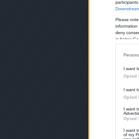
participants
Downstream 
Please note
information 
deny consent
in below Go
Persona
I want t
Opted 
I want t
Opted 
I want 
Advertis
Opted 
I want t
of my P
was col