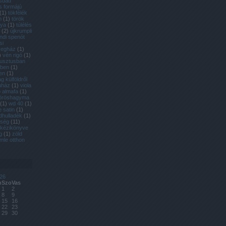
ásdad
s formájú
(
1
)
tökfélék
m
(
1
)
török
gya
(
1
)
túlélés
(
2
)
újkrumpli
andi spenót
si
vegház
(
1
)
)
vén rigó
(
1
)
usztusban
rben
(
1
)
en
(
1
)
 külföldről
uház
(
1
)
viola
 almafa
(
1
)
öröshagyma
(
1
)
wd 40
(
1
)
e satin
(
1
)
dhulladék
(
1
)
dség
(
11
)
 kézikönyve
g
(
1
)
zöld
mle otthon
26
n
Szo
Vas
1
2
8
9
15
16
22
23
29
30