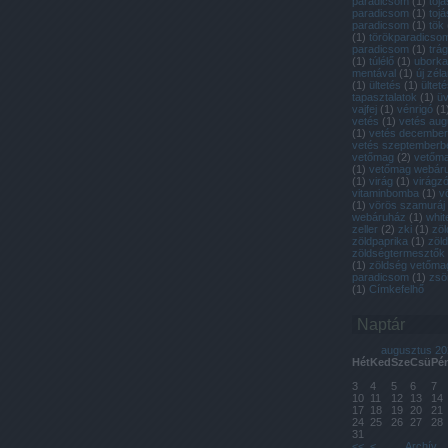
paradicsom
(
1
)
toj
paradicsom
(
1
)
tojá
paradicsom
(
1
)
tök
(
1
)
törökparadicso
paradicsom
(
1
)
trá
(
1
)
túlélő
(
1
)
uborka
mentával
(
1
)
új zél
(
1
)
ültetés
(
1
)
ülteté
tapasztalatok
(
1
)
ü
vajfej
(
1
)
vénrigó
(
1
vetés
(
1
)
vetés aug
(
1
)
vetés decembe
vetés szeptemberb
vetőmag
(
2
)
vetőmag
(
1
)
vetőmag webár
(
1
)
virág
(
1
)
virágzó
vitaminbomba
(
1
)
v
(
1
)
vörös szamuráj
webáruház
(
1
)
whit
zeller
(
2
)
zki
(
1
)
zöl
zöldpaprika
(
1
)
zöl
zöldségtermesztők
(
1
)
zöldség vetőma
paradicsom
(
1
)
zsö
(
1
)
Címkefelhő
Naptár
augusztus 20
Hét
Ked
Sze
Csü
Pé
3
4
5
6
7
10
11
12
13
14
17
18
19
20
21
24
25
26
27
28
31
<<
<
Archív