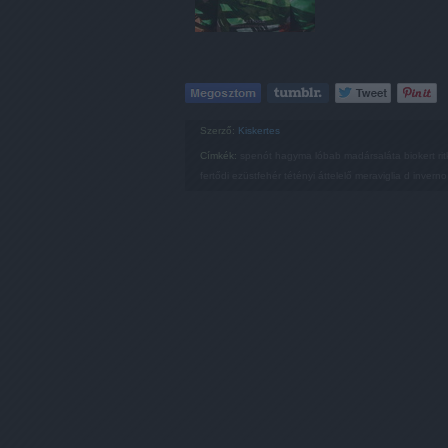
Szerző:
Kiskertes
Címkék:
spenót
hagyma
lóbab
madársaláta
biokert
ri
fertődi ezüstfehér
tétényi áttelelő
meraviglia d inverno