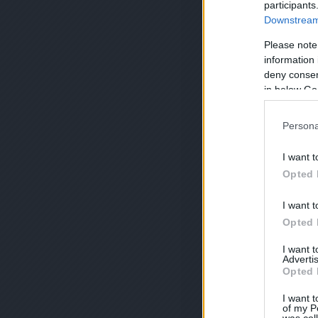
participants
Downstream 
Please note
information 
deny consent
in below Go
Persona
I want t
Opted 
I want t
Opted 
I want 
Advertis
Opted 
I want t
of my P
was col