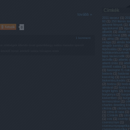
Címkék
tovább »
2011 tavasz
(
1
)
20
60
(
1
)
250 literes t
adventi fények
(
1
)
Tetszik
0
ágyáskeret
(
2
)
ágyá
albatök
(
1
)
álladó r
állandó rovat
(
20
)
a
1
komment
(
1
)
alma
(
3
)
almafa
virága
(
1
)
almás bo
tka zöldségek
állandó rovat
galambbegy saláta
matador spenót
amatőr kertész
(
1
)
tépősaláta
(
1
)
ango
áttelelő borsó
áttelelő saláta
hónapos retek
hobbikertészeknek
lajos tavaszodik
(
1
)
ásóvilla
(
1
)
atlantic 
atlanti óriás
(
1
)
átte
áttelelő saláta
(
1
)
b
(
1
)
bastogne f1 cuk
batavia
(
1
)
batáviai
kasvirág
(
1
)
biokert
biokertészkedés
(
1
(
2
)
bodza
(
1
)
bodza
almával
(
1
)
bodza 
bright lights
(
2
)
broc
burgonya
(
2
)
burgo
kiskertben
(
1
)
burg
termesztése
(
1
)
cé
charles dowding k
cikória
(
3
)
cikória 
(
1
)
cima di rapa
(
1
)
(
1
)
Címkék
(
3
)
citr
(
1
)
cos
(
1
)
cserép
(
cseresznye
(
1
)
cseresznyepaprika
cseresznyeszilva
(