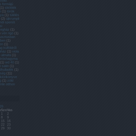
ásdad
s formájú
(
1
)
tökfélék
m
(
1
)
török
gya
(
1
)
túlélés
(
2
)
újkrumpli
andi spenót
si
vegház
(
1
)
)
vén rigó
(
1
)
usztusban
rben
(
1
)
en
(
1
)
 külföldről
uház
(
1
)
viola
 almafa
(
1
)
öröshagyma
(
1
)
wd 40
(
1
)
e satin
(
1
)
dhulladék
(
1
)
dség
(
11
)
 kézikönyve
g
(
1
)
zöld
mle otthon
26
n
Szo
Vas
1
2
8
9
15
16
22
23
29
30