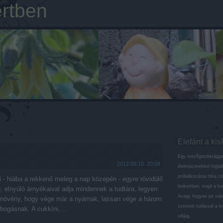
ertben
Elefánt a kis
Egy mezőgazdaságga
2012.09.10. 20:08
élelmiszerekkel fogla
próbálkozásai ritka z
i - hiába a rekkenő meleg a nap közepén - egyre rövidülő
biokertben, majd a k
, elnyúló árnyékaival adja mindennek a tudtára, legyen
Avagy hogyan jut val
y növény, hogy vége már a nyárnak, lassan vége a három
szerzett tudással a ki
obogásnak. A cukkíni,…
villáig.