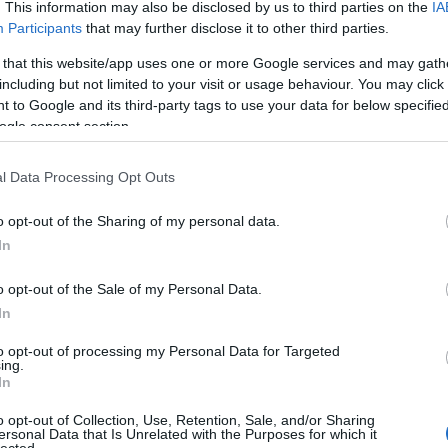
komposztálás
(
1
)
k
. This information may also be disclosed by us to third parties on the
IA
(
1
)
komposzt kezel
könyvek hobbikert
Participants
that may further disclose it to other third parties.
koppintás
(
1
)
korai
(
1
)
körte
(
1
)
köszm
 that this website/app uses one or more Google services and may gath
krókusz
(
1
)
krumpli
kiskertben
(
1
)
krump
including but not limited to your visit or usage behaviour. You may click 
termesztése
(
1
)
kü
paradicsomok
(
1
)
l
 to Google and its third-party tags to use your data for below specifi
mould
(
1
)
lelkes laj
permetezés
(
2
)
lev
ogle consent section.
levéltetvek elleni sz
(
1
)
madár
(
1
)
madar
(
1
)
madarak haszn
kiskertben
(
1
)
madá
l Data Processing Opt Outs
madáretető
(
1
)
mad
mag
(
6
)
magaságy
magaságyás
(
1
)
ma
magrendelés
(
1
)
má
o opt-out of the Sharing of my personal data.
(
1
)
málna
(
1
)
mandu
mángold
(
6
)
márciu
In
második ültetés
(
1
)
virágzás
(
1
)
másod
matador spenót
(
1
)
o opt-out of the Sale of my Personal Data.
medvehagyma
(
2
)
medvehagyma a ke
In
meggy
(
1
)
méhcsal
méhlegelő
(
1
)
mele
melegház
(
1
)
meravi
to opt-out of processing my Personal Data for Targeted
inverno
(
1
)
metszőo
mezőgazda kiadó
(
ing.
(
1
)
mibuna
(
1
)
mira
In
mirobalán
(
1
)
mizun
mehet a komposztb
fothergills
(
2
)
münch
o opt-out of Collection, Use, Retention, Sale, and/or Sharing
(
1
)
muroklégy
(
1
)
m
ersonal Data that Is Unrelated with the Purposes for which it
provance
(
1
)
nádke
nizzai cukkíni
(
2
)
o
lected.