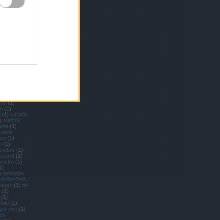
nevelése
(
1
)
1
)
retek
(
1
)
richard
agok
(
2
)
ritka
ka zöldségek
lék
(
1
)
rohad
mai saláta
baga
(
2
)
nevelése
(
1
)
a nevelése
)
sárgarépa
y módra
(
1
)
rga körte
ga
kantyúka
(
1
)
mers
(
2
)
ztában sült
zás
(
1
)
ka
(
1
)
i
(
1
)
sütőtők
)
sütőtök
ede
(
1
)
ratott
ése
(
1
)
m
(
1
)
tember
(
1
)
szüret
(
1
)
kocka
(
1
)
1
)
)
tarlórépa
szköszöntő
dségek
(
1
)
tél
t
(
1
)
(
1
)
föld
(
1
)
iger tom
(
1
)
kos