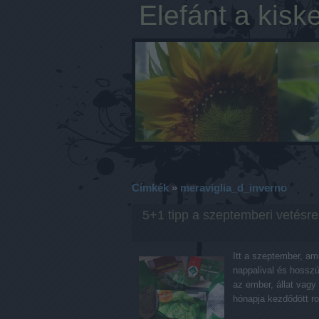
Elefánt a kisk
Címkék
»
meraviglia_d_inverno
5+1 tipp a szeptemberi vetésre
Itt a szeptember, am
nappalival és hosszú
az ember, állat vag
hónapja kezdődött r