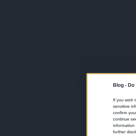
Blog -
Do 
If you wish 
sensitive in
confirm you
continue se
information 
further disc