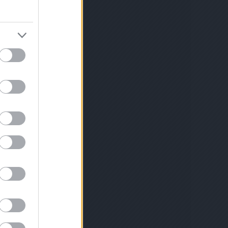
gánó
(
1
)
óriás
velése
(
1
)
zi
 rendrakás a
ldségek
(
1
)
öt
)
padlizsán
oi
(
1
)
palánta
palántázás
ika nevelése
)
paradicsom
dicsom
csom palánta
ántázása
(
1
)
mák
(
1
)
1
)
tozása
(
1
)
ztése
(
1
)
e
(
2
)
parador
i reggeli
(
1
)
zternák
selyem
(
1
)
magról
(
1
)
petúnia
1
)
piacenzai
rgarépa
(
1
)
(
1
)
ikarbonát
1
)
tamin
(
1
)
y
(
1
)
bara lekvár
és
(
1
)
)
rebarbara
rai
(
1
)
remo
épa
(
2
)
ermesztése