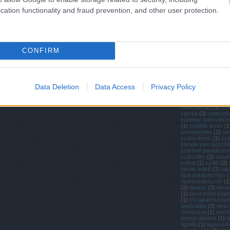
(
1
)
retek
(
4
)
retek 
retek termesztése
(
cation functionality and fraud prevention, and other user protection.
ültetése
(
1
)
rewena
dowding
(
1
)
ritka m
paradicsom
(
1
)
rit
(
37
)
ritka zöldségfé
a paradicsom
(
1
)
ró
(
2
)
rovatok
(
3
)
ruta
CONFIRM
saláta
(
10
)
saláták 
salátamag
(
1
)
salát
(
2
)
san marzano
(
2
(
6
)
sárgarépa vich
sárga cukkíni
(
1
)
sá
paradicsom
(
1
)
sár
Data Deletion
Data Access
Privacy Policy
paradicsom
(
3
)
sar
seeds of italy
(
1
)
so
sonkatök
(
1
)
sörtés
cukkínivirág
(
1
)
só
spenót
(
3
)
statiszti
summer ball cukkín
(
1
)
sütőtők leves
(
1
termesztése
(
1
)
sw
szabó lőrinc
(
1
)
szá
paradicsom készít
szárított paradicso
szárzeller
(
2
)
szep
szilva
(
1
)
szőlő
(
2
)
tamás enikő
(
1
)
táp
tápkockakészítés
(
tápkockakészítő
(
1
(
2
)
tavasz
(
3
)
tava
(
1
)
távol keleti zöl
(
1
)
téli takarószöve
tépősaláta
(
3
)
teréz
természet
(
1
)
termő
tétényi áttelelő
(
1
)
t
tigrella
(
1
)
tigriscsí