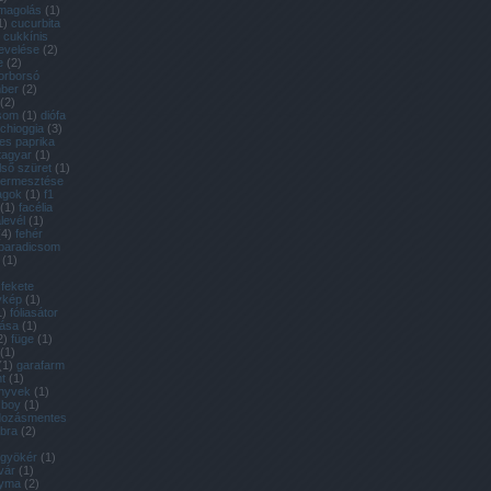
magolás
(
1
)
1
)
cucurbita
cukkínis
evelése
(
2
)
e
(
2
)
orborsó
ber
(
2
)
(
2
)
csom
(
1
)
diófa
 chioggia
(
3
)
es paprika
tagyar
(
1
)
lső szüret
(
1
)
 termesztése
agok
(
1
)
f1
(
1
)
facélia
alevél
(
1
)
(
4
)
fehér
 paradicsom
(
1
)
fekete
ykép
(
1
)
1
)
fóliasátor
tása
(
1
)
2
)
füge
(
1
)
(
1
)
(
1
)
garafarm
t
(
1
)
önyvek
(
1
)
 boy
(
1
)
dozásmentes
bra
(
2
)
gyökér
(
1
)
vár
(
1
)
yma
(
2
)