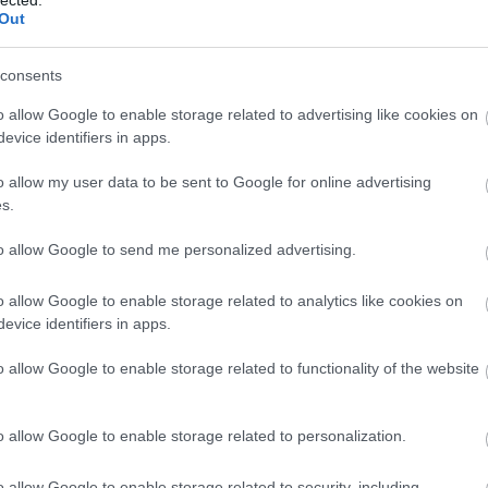
(
1
)
öntözés
(
1
)
ore
Out
tök
(
1
)
óriás tök ne
őszi munkák
(
1
)
ős
munkálatok
(
1
)
őszi
kertben
(
1
)
őszi zö
consents
tipp
(
1
)
padlizsán
(
4
nevelése
(
1
)
pak ch
(
5
)
palántaföld
(
1
)
o allow Google to enable storage related to advertising like cookies on
palántanevelés
(
2
)
(
1
)
paprika
(
7
)
papr
evice identifiers in apps.
(
1
)
paradicsom
(
17
betegségei
(
1
)
para
nevelése
(
7
)
paradi
o allow my user data to be sent to Google for online advertising
(
1
)
paradicsom pal
paradicsom problé
s.
paradicsom reped
(
paradicsom tápolda
paradicsom termes
paradicsom ültetés
to allow Google to send me personalized advertising.
f1 cukkíni
(
2
)
párizs
paszternák
(
5
)
pas
receptek
(
1
)
petrez
petúnia
(
2
)
petúnia 
o allow Google to enable storage related to analytics like cookies on
petúnia nevelés
(
1
)
evice identifiers in apps.
ültetés
(
1
)
pe tsai
(
cukkíni
(
1
)
piros sá
plants of distinction
polikarbonát
(
1
)
pol
o allow Google to enable storage related to functionality of the website
üvegház
(
1
)
póré
(
póréhagyma
(
1
)
pri
provanszi muskotál
rebarbara
(
3
)
rebar
(
1
)
rebarbara nevel
o allow Google to enable storage related to personalization.
rebarbara recept
(
1
ültetés
(
1
)
red samu
(
1
)
remo alma
(
1
)
r
répalégy
(
1
)
répa t
o allow Google to enable storage related to security, including