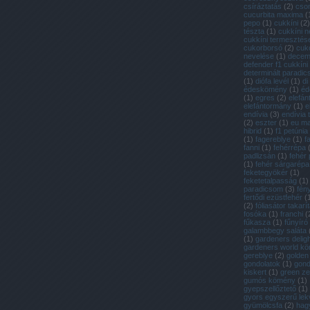
csíráztatás
(
2
)
cso
cucurbita maxima
(
pepo
(
1
)
cukkíni
(
2
)
tészta
(
1
)
cukkíni n
cukkíni termesztés
cukorborsó
(
2
)
cuk
nevelése
(
1
)
decem
defender f1 cukkíni
determinált paradi
(
1
)
diófa levél
(
1
)
di
édeskömény
(
1
)
éd
(
1
)
egres
(
2
)
elefán
elefántormány
(
1
)
e
endívia
(
3
)
endívia
(
2
)
eszter
(
1
)
eu m
hibrid
(
1
)
f1 petúnia
(
1
)
fagereblye
(
1
)
f
fanni
(
1
)
fehérrépa
padlizsán
(
1
)
fehér
(
1
)
fehér sárgarépa
feketegyökér
(
1
)
feketetalpasság
(
1
)
paradicsom
(
3
)
fén
fertődi ezüstfehér
(
(
2
)
fóliasátor takarí
fosóka
(
1
)
franchi
(
fűkasza
(
1
)
fűnyíró
galambbegy saláta
(
1
)
gardeners deligh
gardeners world k
gereblye
(
2
)
golden
gondolatok
(
1
)
gon
kiskert
(
1
)
green ze
gumós kömény
(
1
)
gyepszellőztető
(
1
)
gyors egyszerű lek
gyümölcsfa
(
2
)
hag