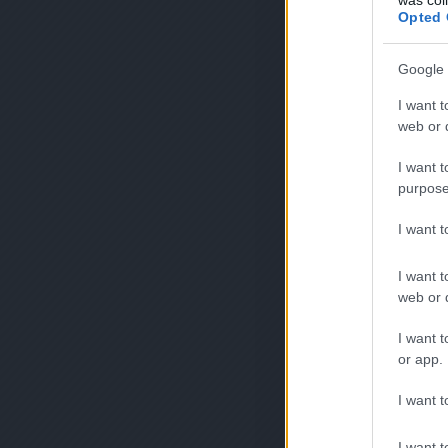
Opted 
Google 
I want t
web or d
I want t
purpose
I want 
I want t
web or d
I want t
or app.
I want t
I want t