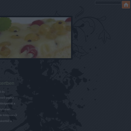
kertben
l és
lkozó jogász
öldségekkel a
onyhában.
aki könyvekből
skertből a