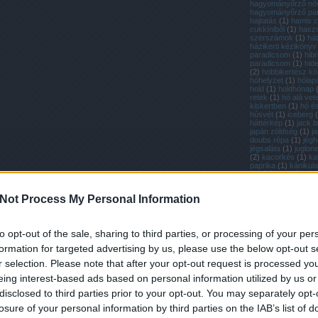
hagyományőrző nö
hagyományőrző pa
hajtatás
(
1
)
hamis c
cukkíniből
(
1
)
hasz
szerszámok
(
1
)
hát
házikerti kézikönyv
paradicsom
(
1
)
hibr
paradicsom
(
1
)
hid
(
2
)
hobbikertész k
hóhelyzet
(
1
)
hólap
hold
(
1
)
holdhónap
retek
(
1
)
hó alá vet
kiskertben
(
1
)
hó é
húsvét
(
1
)
iceberg
(
háttérkép
(
1
)
jack be
japán zöldség
(
1
)
j
doubs répa
(
1
)
jég
jégsaláta
(
1
)
juglon
(
2
)
kacorkés
(
1
)
kal
paprika
(
1
)
kánikula
kapálás
(
1
)
káposza
káposztafélék
(
2
)
k
karbantartás
(
1
)
kar
Not Process My Personal Information
karotta
(
1
)
kenyérs
kenyér házilag
(
1
)
k
(
1
)
kert
(
1
)
kertápo
kertimag réde
(
1
)
k
to opt-out of the sale, sharing to third parties, or processing of your per
petúnia
(
1
)
kerti nö
védelme a fagytól
(
formation for targeted advertising by us, please use the below opt-out s
szerszámok
(
1
)
ker
(
1
)
kétütemű motor
r selection. Please note that after your opt-out request is processed y
zöldség
(
1
)
kísérlet
(
19
)
kiskerti üveghá
eing interest-based ads based on personal information utilized by us or
(
1
)
kiskert blog
(
1
)
disclosed to third parties prior to your opt-out. You may separately opt-
(
1
)
kisméretű sütőt
koktélparadicsom
(
losure of your personal information by third parties on the IAB’s list of
(
1
)
komment
(
1
)
ko