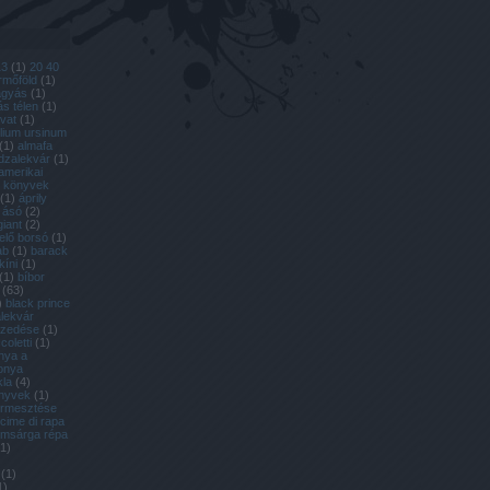
13
(
1
)
20 40
ermőföld
(
1
)
ágyás
(
1
)
s télen
(
1
)
ovat
(
1
)
llium ursinum
(
1
)
almafa
dzalekvár
(
1
)
amerikai
l könyvek
(
1
)
áprily
ásó
(
2
)
giant
(
2
)
lelő borsó
(
1
)
ab
(
1
)
barack
kíni
(
1
)
(
1
)
bíbor
(
63
)
)
black prince
lekvár
szedése
(
1
)
coletti
(
1
)
nya a
onya
kla
(
4
)
önyvek
(
1
)
termesztése
cime di rapa
omsárga répa
1
)
(
1
)
1
)