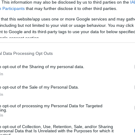
komposztálás
(
1
)
k
. This information may also be disclosed by us to third parties on the
IA
(
1
)
komposzt kezel
könyvek hobbikert
Participants
that may further disclose it to other third parties.
koppintás
(
1
)
korai
(
1
)
körte
(
1
)
köszm
 that this website/app uses one or more Google services and may gath
krókusz
(
1
)
krumpli
kiskertben
(
1
)
krump
including but not limited to your visit or usage behaviour. You may click 
termesztése
(
1
)
kü
paradicsomok
(
1
)
l
 to Google and its third-party tags to use your data for below specifi
mould
(
1
)
lelkes laj
permetezés
(
2
)
lev
ogle consent section.
levéltetvek elleni sz
(
1
)
madár
(
1
)
madar
(
1
)
madarak haszn
kiskertben
(
1
)
madá
l Data Processing Opt Outs
madáretető
(
1
)
mad
mag
(
6
)
magaságy
magaságyás
(
1
)
ma
magrendelés
(
1
)
má
o opt-out of the Sharing of my personal data.
(
1
)
málna
(
1
)
mandu
mángold
(
6
)
márciu
In
második ültetés
(
1
)
virágzás
(
1
)
másod
matador spenót
(
1
)
o opt-out of the Sale of my Personal Data.
medvehagyma
(
2
)
medvehagyma a ke
In
meggy
(
1
)
méhcsal
méhlegelő
(
1
)
mele
melegház
(
1
)
meravi
to opt-out of processing my Personal Data for Targeted
inverno
(
1
)
metszőo
mezőgazda kiadó
(
ing.
(
1
)
mibuna
(
1
)
mira
In
mirobalán
(
1
)
mizun
mehet a komposztb
fothergills
(
2
)
münch
o opt-out of Collection, Use, Retention, Sale, and/or Sharing
(
1
)
muroklégy
(
1
)
m
ersonal Data that Is Unrelated with the Purposes for which it
provance
(
1
)
nádke
nizzai cukkíni
(
2
)
o
lected.