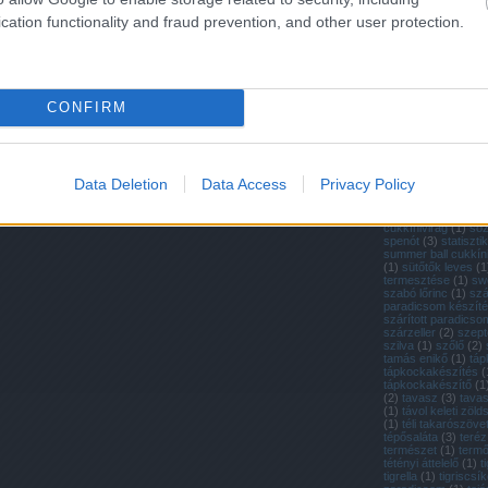
(
1
)
retek
(
4
)
retek 
retek termesztése
(
cation functionality and fraud prevention, and other user protection.
ültetése
(
1
)
rewena
dowding
(
1
)
ritka m
paradicsom
(
1
)
rit
(
37
)
ritka zöldségfé
a paradicsom
(
1
)
ró
(
2
)
rovatok
(
3
)
ruta
CONFIRM
saláta
(
10
)
saláták 
salátamag
(
1
)
salát
(
2
)
san marzano
(
2
(
6
)
sárgarépa vich
sárga cukkíni
(
1
)
sá
paradicsom
(
1
)
sár
Data Deletion
Data Access
Privacy Policy
paradicsom
(
3
)
sar
seeds of italy
(
1
)
so
sonkatök
(
1
)
sörtés
cukkínivirág
(
1
)
só
spenót
(
3
)
statiszti
summer ball cukkín
(
1
)
sütőtők leves
(
1
termesztése
(
1
)
sw
szabó lőrinc
(
1
)
szá
paradicsom készít
szárított paradicso
szárzeller
(
2
)
szep
szilva
(
1
)
szőlő
(
2
)
tamás enikő
(
1
)
táp
tápkockakészítés
(
tápkockakészítő
(
1
(
2
)
tavasz
(
3
)
tava
(
1
)
távol keleti zöl
(
1
)
téli takarószöve
tépősaláta
(
3
)
teréz
természet
(
1
)
termő
tétényi áttelelő
(
1
)
t
tigrella
(
1
)
tigriscsí