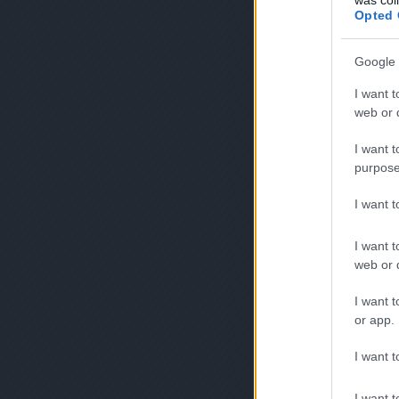
Opted 
Google 
I want t
web or d
I want t
purpose
I want 
I want t
web or d
I want t
or app.
I want t
I want t