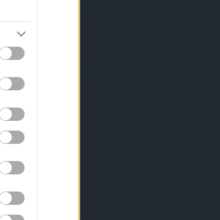
gánó
(
1
)
óriás
velése
(
1
)
zi
 rendrakás a
ldségek
(
1
)
öt
)
padlizsán
oi
(
1
)
palánta
palántázás
ika nevelése
)
paradicsom
dicsom
csom palánta
ántázása
(
1
)
mák
(
1
)
1
)
tozása
(
1
)
ztése
(
1
)
e
(
2
)
parador
i reggeli
(
1
)
zternák
selyem
(
1
)
magról
(
1
)
petúnia
1
)
piacenzai
rgarépa
(
1
)
(
1
)
ikarbonát
1
)
tamin
(
1
)
y
(
1
)
bara lekvár
és
(
1
)
)
rebarbara
rai
(
1
)
remo
épa
(
2
)
ermesztése