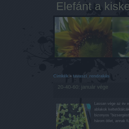
Elefánt a kisk
Címkék
»
tavaszi_rendrakás
20-40-60: január vége
Lassan vége az év el
ablakok keltetőtálcák
bizonyos "bizsergést
három ötlet, annak 