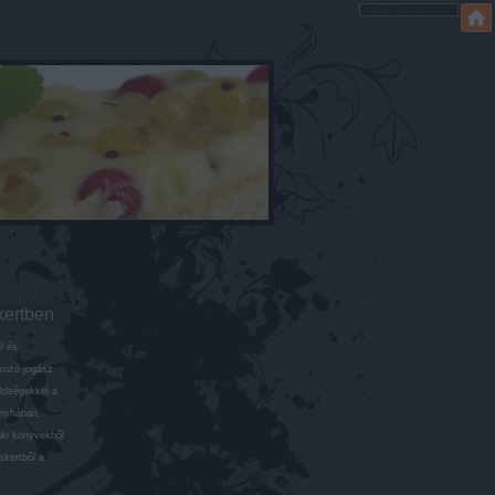
kertben
l és
lkozó jogász
öldségekkel a
onyhában.
aki könyvekből
skertből a