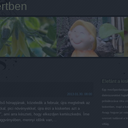
ertben
Elefánt a kis
Egy mezőgazdaságga
2013.01.30. 08:00
élelmiszerekkel fogla
próbálkozásai ritka z
ső hónapjának, közeledik a február, újra megtelnek az
biokertben, majd a k
kal, pici növényekkel, újra érzi a kiskertes azt a
Avagy hogyan jut val
", ami arra készteti, hogy elkezdjen kertészkedni. Íme
szerzett tudással a ki
függvényében, mennyi időnk van,…
villáig.