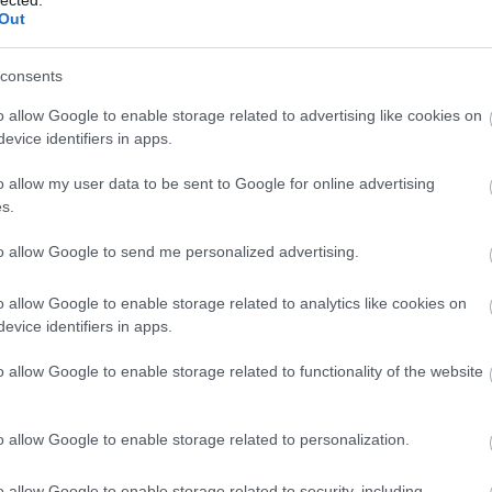
(
1
)
öntözés
(
1
)
ore
Out
tök
(
1
)
óriás tök ne
őszi munkák
(
1
)
ős
munkálatok
(
1
)
őszi
kertben
(
1
)
őszi zö
consents
tipp
(
1
)
padlizsán
(
4
nevelése
(
1
)
pak ch
(
5
)
palántaföld
(
1
)
o allow Google to enable storage related to advertising like cookies on
palántanevelés
(
2
)
(
1
)
paprika
(
7
)
papr
evice identifiers in apps.
(
1
)
paradicsom
(
17
betegségei
(
1
)
para
nevelése
(
7
)
paradi
o allow my user data to be sent to Google for online advertising
(
1
)
paradicsom pal
paradicsom problé
s.
paradicsom reped
(
paradicsom tápolda
paradicsom termes
paradicsom ültetés
to allow Google to send me personalized advertising.
f1 cukkíni
(
2
)
párizs
paszternák
(
5
)
pas
receptek
(
1
)
petrez
petúnia
(
2
)
petúnia 
o allow Google to enable storage related to analytics like cookies on
petúnia nevelés
(
1
)
evice identifiers in apps.
ültetés
(
1
)
pe tsai
(
cukkíni
(
1
)
piros sá
plants of distinction
polikarbonát
(
1
)
pol
o allow Google to enable storage related to functionality of the website
üvegház
(
1
)
póré
(
póréhagyma
(
1
)
pri
provanszi muskotál
rebarbara
(
3
)
rebar
(
1
)
rebarbara nevel
o allow Google to enable storage related to personalization.
rebarbara recept
(
1
ültetés
(
1
)
red samu
(
1
)
remo alma
(
1
)
r
répalégy
(
1
)
répa t
o allow Google to enable storage related to security, including