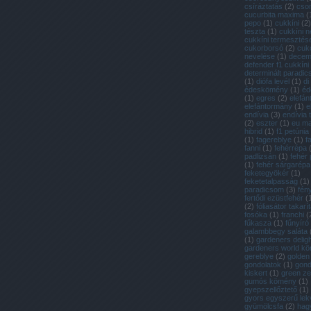
csíráztatás
(
2
)
cso
cucurbita maxima
(
pepo
(
1
)
cukkíni
(
2
)
tészta
(
1
)
cukkíni n
cukkíni termesztés
cukorborsó
(
2
)
cuk
nevelése
(
1
)
decem
defender f1 cukkíni
determinált paradi
(
1
)
diófa levél
(
1
)
di
édeskömény
(
1
)
éd
(
1
)
egres
(
2
)
elefán
elefántormány
(
1
)
e
endívia
(
3
)
endívia
(
2
)
eszter
(
1
)
eu m
hibrid
(
1
)
f1 petúnia
(
1
)
fagereblye
(
1
)
f
fanni
(
1
)
fehérrépa
padlizsán
(
1
)
fehér
(
1
)
fehér sárgarépa
feketegyökér
(
1
)
feketetalpasság
(
1
)
paradicsom
(
3
)
fén
fertődi ezüstfehér
(
(
2
)
fóliasátor takarí
fosóka
(
1
)
franchi
(
fűkasza
(
1
)
fűnyíró
galambbegy saláta
(
1
)
gardeners deligh
gardeners world k
gereblye
(
2
)
golden
gondolatok
(
1
)
gon
kiskert
(
1
)
green ze
gumós kömény
(
1
)
gyepszellőztető
(
1
)
gyors egyszerű lek
gyümölcsfa
(
2
)
hag