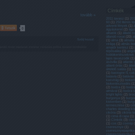
Címkék
tovább »
2011 tavasz
(
1
)
20
60
(
1
)
250 literes t
adventi fények
(
1
)
Tetszik
0
ágyáskeret
(
2
)
ágyá
albatök
(
1
)
álladó r
állandó rovat
(
20
)
a
Szólj hozzá!
(
1
)
alma
(
3
)
almafa
virága
(
1
)
almás bo
landó rovat
madarak etetése
csírázási próba
tavaszi rendrakás
amatőr kertész
(
1
)
tépősaláta
(
1
)
ango
hobbikertészeknek
lajos tavaszodik
(
1
)
ásóvilla
(
1
)
atlantic 
atlanti óriás
(
1
)
átte
áttelelő saláta
(
1
)
b
(
1
)
bastogne f1 cuk
batavia
(
1
)
batáviai
kasvirág
(
1
)
biokert
biokertészkedés
(
1
(
2
)
bodza
(
1
)
bodza
almával
(
1
)
bodza 
bright lights
(
2
)
broc
burgonya
(
2
)
burgo
kiskertben
(
1
)
burg
termesztése
(
1
)
cé
charles dowding k
cikória
(
3
)
cikória 
(
1
)
cima di rapa
(
1
)
(
1
)
Címkék
(
3
)
citr
(
1
)
cos
(
1
)
cserép
(
cseresznye
(
1
)
cseresznyepaprika
cseresznyeszilva
(