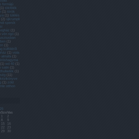
ásdad
s formájú
(
1
)
tökfélék
m
(
1
)
török
gya
(
1
)
túlélés
(
2
)
újkrumpli
andi spenót
si
vegház
(
1
)
)
vén rigó
(
1
)
usztusban
rben
(
1
)
en
(
1
)
 külföldről
uház
(
1
)
viola
 almafa
(
1
)
öröshagyma
(
1
)
wd 40
(
1
)
e satin
(
1
)
dhulladék
(
1
)
dség
(
11
)
 kézikönyve
g
(
1
)
zöld
mle otthon
26
n
Szo
Vas
1
2
8
9
15
16
22
23
29
30