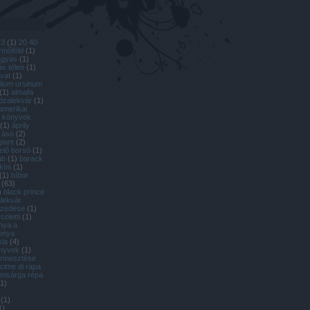
13
(
1
)
20 40
ermőföld
(
1
)
ágyás
(
1
)
s télen
(
1
)
ovat
(
1
)
llium ursinum
(
1
)
almafa
dzalekvár
(
1
)
amerikai
l könyvek
(
1
)
áprily
ásó
(
2
)
giant
(
2
)
lelő borsó
(
1
)
ab
(
1
)
barack
kíni
(
1
)
(
1
)
bíbor
(
63
)
)
black prince
lekvár
szedése
(
1
)
coletti
(
1
)
nya a
onya
kla
(
4
)
önyvek
(
1
)
termesztése
cime di rapa
omsárga répa
1
)
(
1
)
1
)