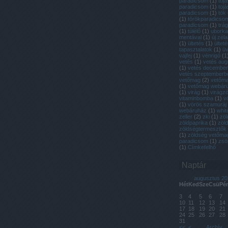
paradicsom
(
1
)
toj
paradicsom
(
1
)
tojá
paradicsom
(
1
)
tök
(
1
)
törökparadicso
paradicsom
(
1
)
trá
(
1
)
túlélő
(
1
)
uborka
mentával
(
1
)
új zél
(
1
)
ültetés
(
1
)
ülteté
tapasztalatok
(
1
)
ü
vajfej
(
1
)
vénrigó
(
1
vetés
(
1
)
vetés aug
(
1
)
vetés decembe
vetés szeptemberb
vetőmag
(
2
)
vetőmag
(
1
)
vetőmag webár
(
1
)
virág
(
1
)
virágzó
vitaminbomba
(
1
)
v
(
1
)
vörös szamuráj
webáruház
(
1
)
whit
zeller
(
2
)
zki
(
1
)
zöl
zöldpaprika
(
1
)
zöl
zöldségtermesztők
(
1
)
zöldség vetőma
paradicsom
(
1
)
zsö
(
1
)
Címkefelhő
Naptár
augusztus 20
Hét
Ked
Sze
Csü
Pé
3
4
5
6
7
10
11
12
13
14
17
18
19
20
21
24
25
26
27
28
31
<<
<
Archív