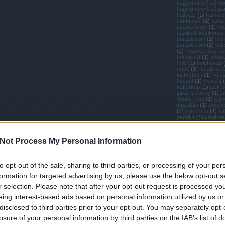
hagyományőrző nö
hagyományőrző pa
hajtatás
(
1
)
hamis c
cukkíniből
(
1
)
hasz
szerszámok
(
1
)
hát
házikerti kézikönyv
paradicsom
(
1
)
hibr
paradicsom
(
1
)
hid
(
2
)
hobbikertész k
hóhelyzet
(
1
)
hólap
hold
(
1
)
holdhónap
retek
(
1
)
hó alá vet
kiskertben
(
1
)
hó é
húsvét
(
1
)
iceberg
(
háttérkép
(
1
)
jack be
japán zöldség
(
1
)
j
doubs répa
(
1
)
jég
jégsaláta
(
1
)
juglon
(
2
)
kacorkés
(
1
)
kal
paprika
(
1
)
kánikula
kapálás
(
1
)
káposza
káposztafélék
(
2
)
k
karbantartás
(
1
)
kar
Not Process My Personal Information
karotta
(
1
)
kenyérs
kenyér házilag
(
1
)
k
(
1
)
kert
(
1
)
kertápo
kertimag réde
(
1
)
k
to opt-out of the sale, sharing to third parties, or processing of your per
petúnia
(
1
)
kerti nö
védelme a fagytól
(
formation for targeted advertising by us, please use the below opt-out s
szerszámok
(
1
)
ker
(
1
)
kétütemű motor
r selection. Please note that after your opt-out request is processed y
zöldség
(
1
)
kísérlet
(
19
)
kiskerti üveghá
eing interest-based ads based on personal information utilized by us or
(
1
)
kiskert blog
(
1
)
disclosed to third parties prior to your opt-out. You may separately opt-
(
1
)
kisméretű sütőt
koktélparadicsom
(
losure of your personal information by third parties on the IAB’s list of
(
1
)
komment
(
1
)
ko