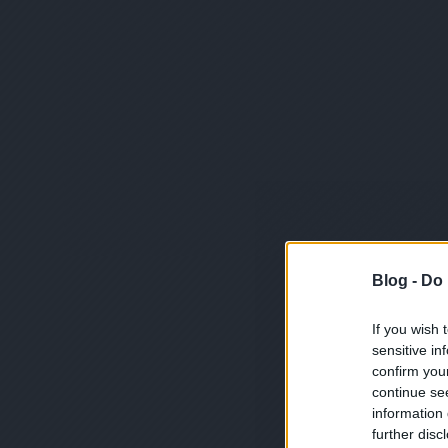
Blog -
Do 
If you wish 
sensitive in
confirm you
continue se
information 
further disc