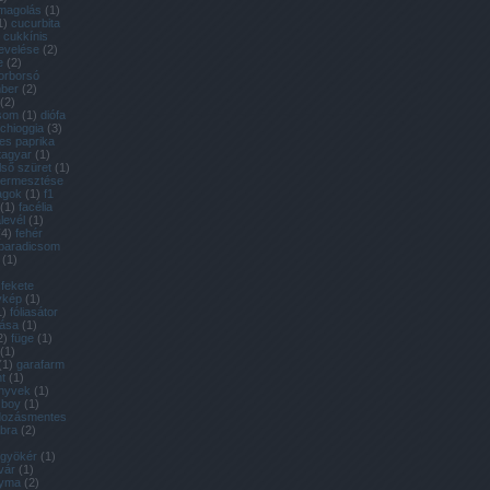
magolás
(
1
)
1
)
cucurbita
cukkínis
evelése
(
2
)
e
(
2
)
orborsó
ber
(
2
)
(
2
)
csom
(
1
)
diófa
 chioggia
(
3
)
es paprika
tagyar
(
1
)
lső szüret
(
1
)
 termesztése
agok
(
1
)
f1
(
1
)
facélia
alevél
(
1
)
(
4
)
fehér
 paradicsom
(
1
)
fekete
ykép
(
1
)
1
)
fóliasátor
tása
(
1
)
2
)
füge
(
1
)
(
1
)
(
1
)
garafarm
t
(
1
)
önyvek
(
1
)
 boy
(
1
)
dozásmentes
bra
(
2
)
gyökér
(
1
)
vár
(
1
)
yma
(
2
)