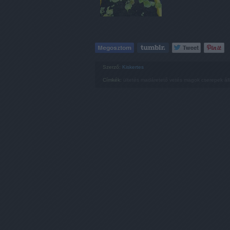
Szerző:
Kiskertes
Címkék:
ültetés
madáretető
vetés
magok
cserepek
ál