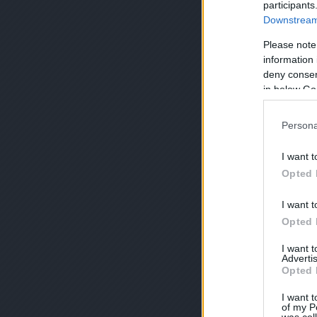
participants
Downstream 
Please note
information 
deny consent
in below Go
Persona
I want t
Opted 
I want t
Opted 
I want 
Advertis
Opted 
I want t
of my P
was col