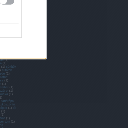
nevelése
(
1
)
1
)
retek
(
1
)
richard
agok
(
2
)
ritka
ka zöldségek
lék
(
1
)
rohad
mai saláta
baga
(
2
)
nevelése
(
1
)
a nevelése
)
sárgarépa
y módra
(
1
)
rga körte
ga
kantyúka
(
1
)
mers
(
2
)
ztában sült
zás
(
1
)
ka
(
1
)
i
(
1
)
sütőtők
)
sütőtök
ede
(
1
)
ratott
ése
(
1
)
m
(
1
)
tember
(
1
)
szüret
(
1
)
kocka
(
1
)
1
)
)
tarlórépa
szköszöntő
dségek
(
1
)
tél
t
(
1
)
(
1
)
föld
(
1
)
iger tom
(
1
)
kos